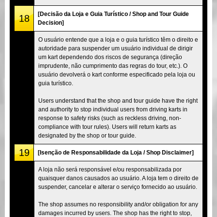
[Decisão da Loja e Guia Turístico / Shop and Tour Guide
18
Decision]
O usuário entende que a loja e o guia turístico têm o direito e
autoridade para suspender um usuário individual de dirigir
um kart dependendo dos riscos de segurança (direção
imprudente, não cumprimento das regras do tour, etc.). O
usuário devolverá o kart conforme especificado pela loja ou
guia turístico.
Users understand that the shop and tour guide have the right
and authority to stop individual users from driving karts in
response to safety risks (such as reckless driving, non-
compliance with tour rules). Users will return karts as
designated by the shop or tour guide.
19
[Isenção de Responsabilidade da Loja / Shop Disclaimer]
A loja não será responsável e/ou responsabilizada por
quaisquer danos causados ao usuário. A loja tem o direito de
suspender, cancelar e alterar o serviço fornecido ao usuário.
The shop assumes no responsibility and/or obligation for any
damages incurred by users. The shop has the right to stop,