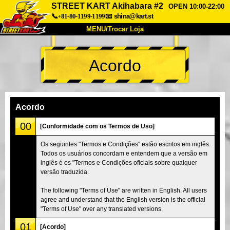
STREET KART Akihabara #2
OPEN 10:00-22:00
📞+81-80-1199-1199
📧
shina@kart.st
MENU/Trocar Loja
INÍCIO
Acordo
Sobre
Especificações
Preços
Acesso
Opiniões
FAQ
Empresa
Reserva
Acordo
Trocar Loja
00
[Conformidade com os Termos de Uso]
Tokyo Shinagawa
Tokyo Akihabara#1
Os seguintes "Termos e Condições" estão escritos em inglês.
Todos os usuários concordam e entendem que a versão em
Tokyo Akihabara#2
Tokyo Shibuya
inglês é os "Termos e Condições oficiais sobre qualquer
Tokyo Shibuya Annex
Tokyo Bay
versão traduzida.
Tokyo Asakusa
Osaka
The following "Terms of Use" are written in English. All users
agree and understand that the English version is the official
Okinawa
"Terms of Use" over any translated versions.
01
[Acordo]