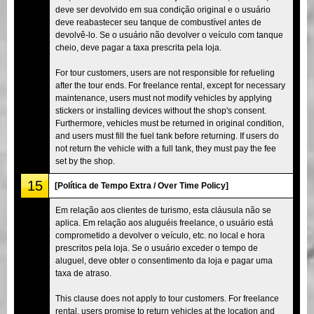
deve ser devolvido em sua condição original e o usuário
deve reabastecer seu tanque de combustível antes de
devolvê-lo. Se o usuário não devolver o veículo com tanque
cheio, deve pagar a taxa prescrita pela loja.
For tour customers, users are not responsible for refueling
after the tour ends. For freelance rental, except for necessary
maintenance, users must not modify vehicles by applying
stickers or installing devices without the shop's consent.
Furthermore, vehicles must be returned in original condition,
and users must fill the fuel tank before returning. If users do
not return the vehicle with a full tank, they must pay the fee
set by the shop.
15
[Política de Tempo Extra / Over Time Policy]
Em relação aos clientes de turismo, esta cláusula não se
aplica. Em relação aos aluguéis freelance, o usuário está
comprometido a devolver o veículo, etc. no local e hora
prescritos pela loja. Se o usuário exceder o tempo de
aluguel, deve obter o consentimento da loja e pagar uma
taxa de atraso.
This clause does not apply to tour customers. For freelance
rental, users promise to return vehicles at the location and