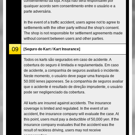
consentimento da loja. A loja não será responsável por
qualquer acordo sem consentimento entre o usuário e a
parte adversária.
In the event of a traffic accident, users agree not to agree to
settlements with the other party without the shop's consent.
The shop is not responsible for settlement agreements made
without consent between users and other parties.
09
[Seguro do Kart / Kart Insurance]
Todos os karts são segurados em caso de acidente. A
cobertura do seguro é limitada e regulamentada. Em caso
de acidente, a companhia de seguros avaliará o incidente.
Neste momento, o usuário deve pagar uma franquia de
50.000 ienes japoneses. Se a companhia de seguros avaliar
que o acidente é resultado de direção imprudente, o usuário
pode ser negligenciado da cobertura.
All karts are insured against accidents. The insurance
coverage is limited and regulated. In the event of an
accident, the insurance company will evaluate the case. At
this point, users must pay a deductible of 50,000 yen. If the
insurance company evaluates that the accident was the
result of reckless driving, users may not receive