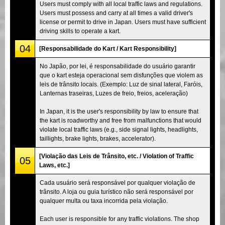
Users must comply with all local traffic laws and regulations.
Users must possess and carry at all times a valid driver's
license or permit to drive in Japan. Users must have sufficient
driving skills to operate a kart.
04
[Responsabilidade do Kart / Kart Responsibility]
No Japão, por lei, é responsabilidade do usuário garantir
que o kart esteja operacional sem disfunções que violem as
leis de trânsito locais. (Exemplo: Luz de sinal lateral, Faróis,
Lanternas traseiras, Luzes de freio, freios, aceleração)
In Japan, it is the user's responsibility by law to ensure that
the kart is roadworthy and free from malfunctions that would
violate local traffic laws (e.g., side signal lights, headlights,
taillights, brake lights, brakes, accelerator).
[Violação das Leis de Trânsito, etc. / Violation of Traffic
05
Laws, etc.]
Cada usuário será responsável por qualquer violação de
trânsito. A loja ou guia turístico não será responsável por
qualquer multa ou taxa incorrida pela violação.
Each user is responsible for any traffic violations. The shop