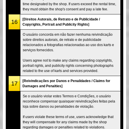
time designated by the shop. If users exceed the rental time,
they must obtain the shop's consent and pay a late fee.
[Direitos Autorais, de Retrato e de Publicidade /
16
Copyrights, Portrait and Publicity Rights]
O usuário concorda em não fazer nenhuma reivindicação
sobre direitos autorais, de retrato e de publicidade
relacionados a fotografias relacionadas ao uso dos karts e
serviços fornecidos.
Users agree not to make any claims regarding copyrights,
portrait rights, and publicity rights concerning photographs
related to the use of karts and services provided.
[Reivindicações por Danos e Penalidades / Claims for
17
Damages and Penalties]
Se o usuário violar estes Termos e Condições, o usuário
reconhece compensar quaisquer reivindicações feitas pela
loja sobre danos ou penalidades de violação.
If users violate these terms of use, users acknowledge that
they will compensate for any claims made by the shop
regarding damages or penalties related to violations.