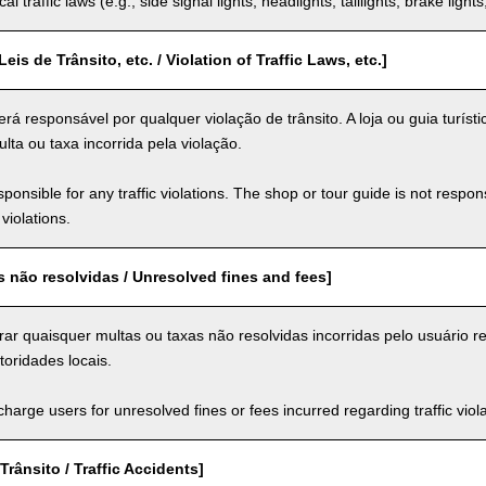
al traffic laws (e.g., side signal lights, headlights, taillights, brake light
eis de Trânsito, etc. / Violation of Traffic Laws, etc.]
rá responsável por qualquer violação de trânsito. A loja ou guia turíst
lta ou taxa incorrida pela violação.
ponsible for any traffic violations. The shop or tour guide is not respons
violations.
s não resolvidas / Unresolved fines and fees]
rar quaisquer multas ou taxas não resolvidas incorridas pelo usuário r
toridades locais.
arge users for unresolved fines or fees incurred regarding traffic violat
Trânsito / Traffic Accidents]