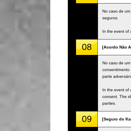
No caso de um a
seguros.
In the event of 
08
[Acordo Não A
No caso de um 
consentimento 
parte adversári
In the event of 
consent. The s
parties.
09
[Seguro do Kar