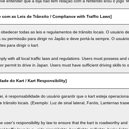
ve entender que a loja não tem relação com a Nintendo e/ou o jogo 'Ma
com as Leis de Trânsito / Compliance with Traffic Laws]
obedecer todas as leis e regulamentos de trânsito locais. O usuário d
a ou permissão para dirigir no Japão e deve portá-la sempre. O usuário
tes para dirigir o kart.
ly with all local traffic laws and regulations. Users must possess and ca
 or permit to drive in Japan. Users must have sufficient driving skills to 
ade do Kart / Kart Responsibility]
ei, é responsabilidade do usuário garantir que o kart esteja operacion
e trânsito locais. (Exemplo: Luz de sinal lateral, Faróis, Lanternas trase
the user's responsibility by law to ensure that the kart is roadworthy and