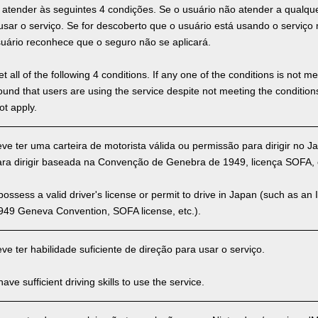
 atender às seguintes 4 condições. Se o usuário não atender a qualq
 usar o serviço. Se for descoberto que o usuário está usando o servi
suário reconhece que o seguro não se aplicará.
 all of the following 4 conditions. If any one of the conditions is not m
is found that users are using the service despite not meeting the conditi
ot apply.
ve ter uma carteira de motorista válida ou permissão para dirigir no 
para dirigir baseada na Convenção de Genebra de 1949, licença SOFA, e
ssess a valid driver's license or permit to drive in Japan (such as an I
949 Geneva Convention, SOFA license, etc.).
e ter habilidade suficiente de direção para usar o serviço.
ve sufficient driving skills to use the service.