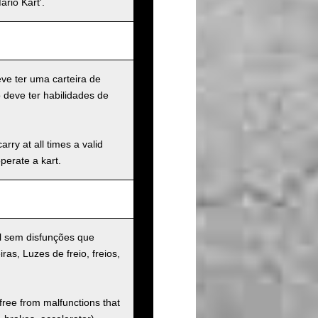
rio Kart'.
eve ter uma carteira de
 deve ter habilidades de
rry at all times a valid
operate a kart.
al sem disfunções que
iras, Luzes de freio, freios,
 free from malfunctions that