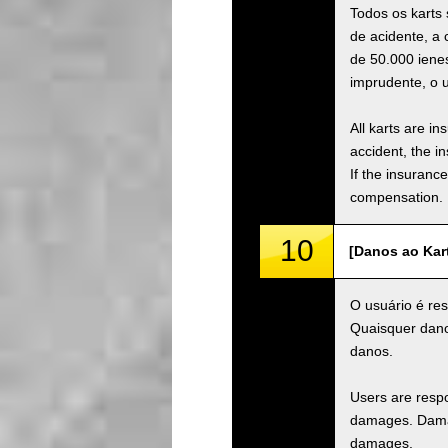
Todos os karts
de acidente, a
de 50.000 iene
imprudente, o 
All karts are i
accident, the i
If the insuranc
compensation.
10
[Danos ao Kar
O usuário é res
Quaisquer danos
danos.
Users are respo
damages. Damage
damages.