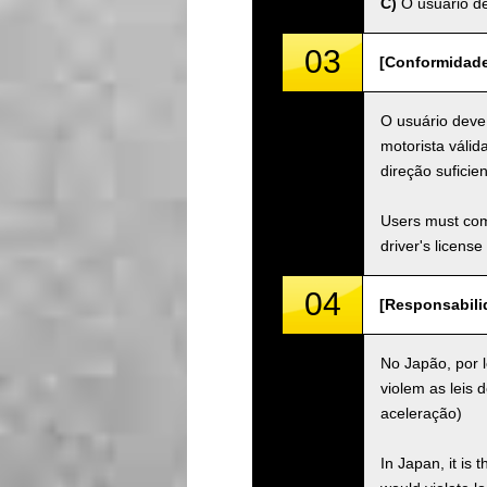
C)
O usuário de
03
[Conformidade 
O usuário deve 
motorista válid
direção suficien
Users must comp
driver's license
04
[Responsabilid
No Japão, por l
violem as leis d
aceleração)
In Japan, it is 