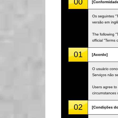
00
[Conformidad
Os seguintes "
versão em inglê
The following "
official "Terms
01
[Acordo]
O usuário conco
Serviços não s
Users agree to 
circumstances w
02
[Condições do