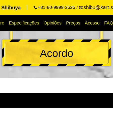
shibu@kart.s
t Shibuya
📞+81-80-9999-2525
📧
re
Especificações
Opiniões
Preços
Acesso
FA
Acordo