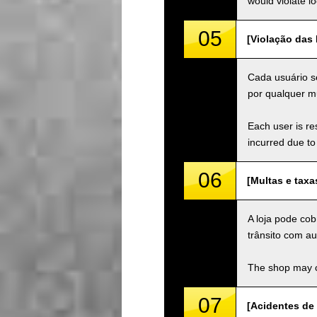
would violate loc
05
[Violação das L
Cada usuário se
por qualquer mu
Each user is res
incurred due to 
06
[Multas e taxa
A loja pode cob
trânsito com au
The shop may ch
07
[Acidentes de 