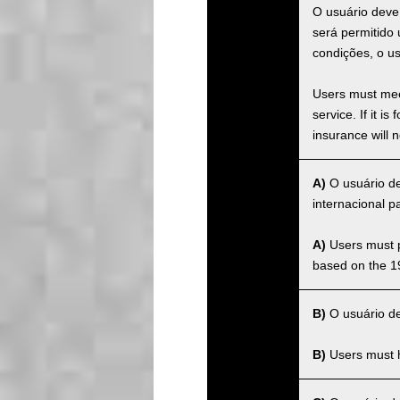
O usuário deve
será permitido
condições, o u
Users must meet
service. If it 
insurance will n
A)
O usuário de
internacional 
A)
Users must po
based on the 1
B)
O usuário dev
B)
Users must ha