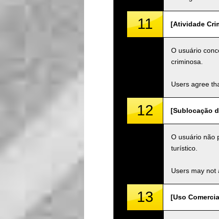
11
[Atividade Cri
O usuário conc
criminosa.
Users agree tha
12
[Sublocação de
O usuário não p
turístico.
Users may not a
13
[Uso Comercia