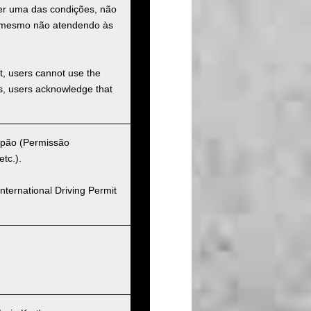
uer uma das condições, não
ço mesmo não atendendo às
et, users cannot use the
ons, users acknowledge that
Japão (Permissão
tc.).
nternational Driving Permit