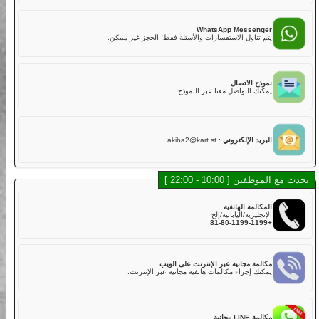
02
هل لديكم تأمين؟
نعم. تشمل خطتنا التأمينية القياسية مع تغطية أساسية في رسوم
LINE Mess
الجولة,
 أسرع للدردشة، الموظفون والشات بوت سيساعدونك.
ولكن عليك دفع الخصم إذا كانت هناك أضرار في الكارت بسبب
الاصطدام أو الخدوش أو القيادة الخشنة أو الحوادث. يتم تحصيل خصم
قدره 50,000 ين لكل مركبة مباشرة بعد الجولة.
WhatsApp Messe
خطة التأمين القياسية تغطي:
اول الاستفسارات والأسئلة فقط؛ الحجز غير ممكن.
・الإصابة الجسدية (بخلاف السائق): 800,000,000 ين
・الأضرار المادية (بخلاف السائق): 2,000,000 ين
・إصابة السائق: 5,000,000 ين
الاتصال
لذلك، نوصي بشدة لعملائنا الكرام اختيار خطة التأمين الكامل عند
التواصل معنا عبر النموذج
الحجز عبر الإنترنت أو في المتجر مقابل رسوم إضافية.
خطة التأمين الكامل تغطي:
・الإصابة الجسدية (بخلاف السائق): 800,000,000 ين
・الأضرار المادية (بخلاف السائق): 2,000,000 ين
 الإلكتروني
:
akiba2@kart.st
・إصابة السائق: 5,000,000 ين
03
هل توجد كارتات يمكن أن تستوعب أكثر من راكب؟
10 - 22:00 ]
في الوقت الحالي، لا نقدم كارتات تدعم أكثر من راكب في نفس