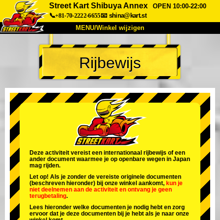
Street Kart Shibuya Annex
OPEN 10:00-22:00
📞+81-70-2222-6655
📧
shina@kart.st
MENU/Winkel wijzigen
TOP
Rijbewijs
Over
Specificaties
Prijzen
Toegang
Ervaringen
FAQ
Bedrijf
Boekingen
Winkel wijzigen
Tokyo Shinagawa
Tokyo Akihabara#1
Tokyo Akihabara#2
Tokyo Shibuya
Deze activiteit vereist een internationaal rijbewijs of een
ander document waarmee je op openbare wegen in Japan
Tokyo Shibuya Annex
Tokyo Bay
mag rijden.
Let op! Als je zonder de vereiste originele documenten
Tokyo Asakusa
Osaka
(beschreven hieronder) bij onze winkel aankomt,
kun je
niet deelnemen aan de activiteit
en
ontvang je geen
terugbetaling
.
Okinawa
Lees hieronder welke documenten je nodig hebt en zorg
ervoor dat je deze documenten bij je hebt als je naar onze