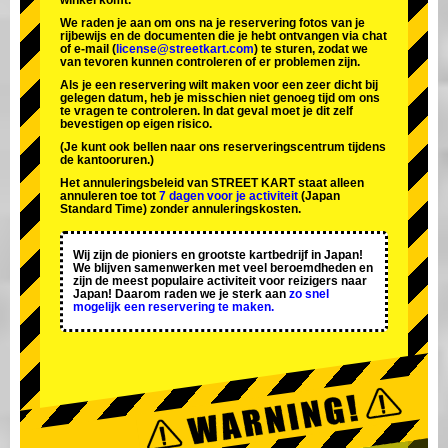
winkel komt.
We raden je aan om ons na je reservering fotos van je
rijbewijs en de documenten die je hebt ontvangen via chat
of e-mail (
license@streetkart.com
) te sturen, zodat we
van tevoren kunnen controleren of er problemen zijn.
Als je een reservering wilt maken voor een zeer dicht bij
gelegen datum, heb je misschien niet genoeg tijd om ons
te vragen te controleren. In dat geval moet je dit zelf
bevestigen op eigen risico.
(Je kunt ook bellen naar ons reserveringscentrum tijdens
de kantooruren.)
Het annuleringsbeleid van STREET KART staat alleen
annuleren toe tot
7 dagen voor je activiteit
(Japan
Standard Time) zonder annuleringskosten.
Wij zijn de
pioniers
en
grootste kartbedrijf
in Japan!
We blijven samenwerken met
veel beroemdheden
en
zijn de
meest populaire activiteit
voor reizigers naar
Japan! Daarom raden we je sterk aan
zo snel
mogelijk een reservering te maken.