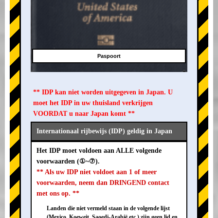
Paspoort
** IDP kan niet worden uitgegeven in Japan. U
moet het IDP in uw thuisland verkrijgen
VOORDAT u naar Japan komt **
Internationaal rijbewijs (IDP) geldig in Japan
Het IDP moet voldoen aan ALLE volgende
voorwaarden (①~⑦).
** Als uw IDP niet voldoet aan 1 of meer
voorwaarden, neem dan DRINGEND contact
met ons op. **
Landen die niet vermeld staan in de volgende lijst
(Mexico, Koeweit, Saoedi-Arabië etc.) zijn geen lid en