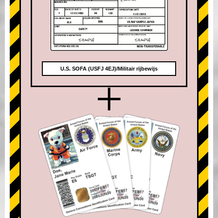
U.S. SOFA (USFJ 4EJ)/Militair rijbewijs
+