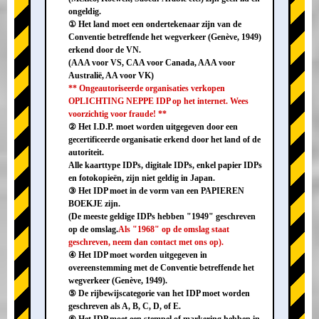
ongeldig.
① Het land moet een ondertekenaar zijn van de
Conventie betreffende het wegverkeer (Genève, 1949)
erkend door de VN.
(AAA voor VS, CAA voor Canada, AAA voor
Australië, AA voor VK)
** Ongeautoriseerde organisaties verkopen
OPLICHTING NEPPE IDP op het internet. Wees
voorzichtig voor fraude! **
② Het I.D.P. moet worden uitgegeven door een
gecertificeerde organisatie erkend door het land of de
autoriteit.
Alle kaarttype IDPs, digitale IDPs, enkel papier IDPs
en fotokopieën, zijn niet geldig in Japan.
③ Het IDP moet in de vorm van een PAPIEREN
BOEKJE zijn.
(De meeste geldige IDPs hebben "1949" geschreven
op de omslag.
Als "1968" op de omslag staat
geschreven, neem dan contact met ons op).
④ Het IDP moet worden uitgegeven in
overeenstemming met de Conventie betreffende het
wegverkeer (Genève, 1949).
⑤ De rijbewijscategorie van het IDP moet worden
geschreven als A, B, C, D, of E.