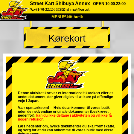
Street Kart Shibuya Annex
OPEN 10:00-22:00
📞+81-70-2222-6655
📧
shina@kart.st
MENU/Skift butik
TOP
Kørekort
Om
Specifikationer
Pris
Adgang
Stemme
FAQ
Virksomhed
Booking
Skift butik
Tokyo Shinagawa
Tokyo Akihabara#1
Tokyo Akihabara#2
Tokyo Shibuya
Denne aktivitet kræver et internationalt kørekort eller et
andet dokument, der giver dig lov til at køre på offentlige
Tokyo Shibuya Annex
Tokyo Bay
veje i Japan.
Vær opmærksom! Hvis du ankommer til vores butik
Tokyo Asakusa
Osaka
uden de nødvendige originale dokumenter (beskrevet
nedenfor),
kan du ikke deltage i aktiviteten
og
vil ikke få
nogen refusion
.
Okinawa
Læs nedenfor om, hvilke dokumenter du skal fremskaffe,
og sørg for at du kan ankomme til vores butik med disse