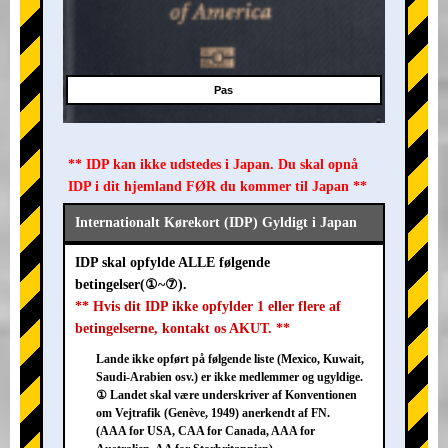
Pas
** IDP kan ikke udstedes i Japan. Du skal opnå
IDP i dit hjemland FØR du kommer til Japan **
Internationalt Kørekort (IDP) Gyldigt i Japan
IDP skal opfylde ALLE følgende
betingelser(①~⑦).
** Hvis dit IDP ikke opfylder 1 eller flere af
betingelserne, kontakt os AKUT. **
Lande ikke opført på følgende liste (Mexico, Kuwait,
Saudi-Arabien osv.) er ikke medlemmer og ugyldige.
① Landet skal være underskriver af Konventionen
om Vejtrafik (Genève, 1949) anerkendt af FN.
(AAA for USA, CAA for Canada, AAA for