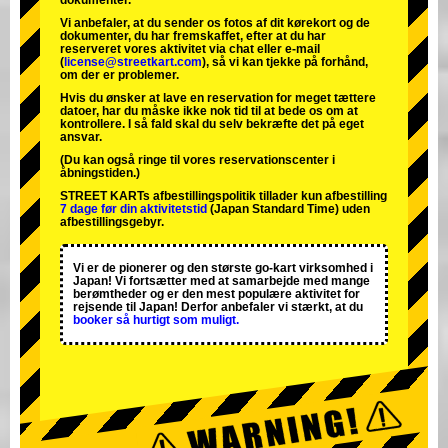
dokumenter.
Vi anbefaler, at du sender os fotos af dit kørekort og de
dokumenter, du har fremskaffet, efter at du har
reserveret vores aktivitet via chat eller e-mail
(
license@streetkart.com
), så vi kan tjekke på forhånd,
om der er problemer.
Hvis du ønsker at lave en reservation for meget tættere
datoer, har du måske ikke nok tid til at bede os om at
kontrollere. I så fald skal du selv bekræfte det på eget
ansvar.
(Du kan også ringe til vores reservationscenter i
åbningstiden.)
STREET KARTs afbestillingspolitik tillader kun afbestilling
7 dage før din aktivitetstid
(Japan Standard Time) uden
afbestillingsgebyr.
Vi er de
pionerer
og
den største go-kart virksomhed
i
Japan! Vi fortsætter med at samarbejde med
mange
berømtheder
og er den
mest populære aktivitet
for
rejsende til Japan! Derfor anbefaler vi stærkt, at du
booker så hurtigt som muligt.