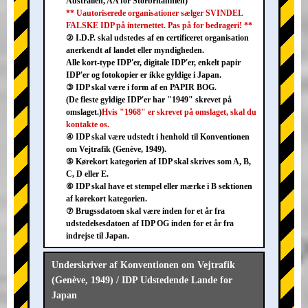
Australien, AA for Storbritannien)
** Uautoriserede organisationer sælger SVINDEL
FALSKE IDP på internettet. Pas på for bedrageri! **
② I.D.P. skal udstedes af en certificeret organisation
anerkendt af landet eller myndigheden.
Alle kort-type IDP'er, digitale IDP'er, enkelt papir
IDP'er og fotokopier er ikke gyldige i Japan.
③ IDP skal være i form af en PAPIR BOG.
(De fleste gyldige IDP'er har "1949" skrevet på
omslaget.)
Hvis "1968" er skrevet på omslaget, skal du
kontakte os.
④ IDP skal være udstedt i henhold til Konventionen
om Vejtrafik (Genève, 1949).
⑤ Kørekort kategorien af IDP skal skrives som A, B,
C, D eller E.
⑥ IDP skal have et stempel eller mærke i B sektionen
af kørekort kategorien.
⑦ Brugssdatoen skal være inden for et år fra
udstedelsesdatoen af IDP OG inden for et år fra
indrejse til Japan.
Underskriver af Konventionen om Vejtrafik
(Genève, 1949) / IDP Udstedende Lande for
Japan