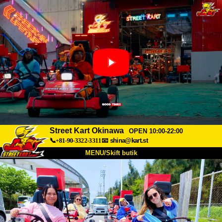
Street Kart Okinawa
OPEN 10:00-22:00
📞+81-90-3322-3311
📧
shina@kart.st
MENU/Skift butik
TOP
Om
Specifikationer
Pris
Adgang
Stemme
FAQ