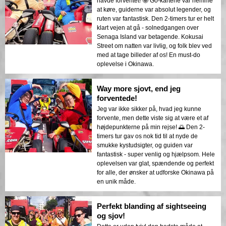
havde forventet! 🤩 Go-kartene var nemme
at køre, guiderne var absolut legender, og
ruten var fantastisk. Den 2-timers tur er helt
klart vejen at gå - solnedgangen over
Senaga Island var betagende. Kokusai
Street om natten var livlig, og folk blev ved
med at tage billeder af os! En must-do
oplevelse i Okinawa.
Way more sjovt, end jeg
forventede!
Jeg var ikke sikker på, hvad jeg kunne
forvente, men dette viste sig at være et af
højdepunkterne på min rejse! 🌅 Den 2-
timers tur gav os nok tid til at nyde de
smukke kystudsigter, og guiden var
fantastisk - super venlig og hjælpsom. Hele
oplevelsen var glat, spændende og perfekt
for alle, der ønsker at udforske Okinawa på
en unik måde.
Perfekt blanding af sightseeing
og sjov!