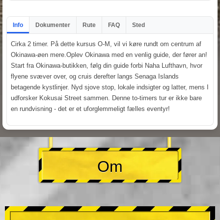
Info
Dokumenter
Rute
FAQ
Sted
Cirka 2 timer. På dette kursus O-M, vil vi køre rundt om centrum af
Okinawa-øen mere.Oplev Okinawa med en venlig guide, der fører an!
Start fra Okinawa-butikken, følg din guide forbi Naha Lufthavn, hvor
flyene svæver over, og cruis derefter langs Senaga Islands
betagende kystlinjer. Nyd sjove stop, lokale indsigter og latter, mens I
udforsker Kokusai Street sammen. Denne to-timers tur er ikke bare
en rundvisning - det er et uforglemmeligt fælles eventyr!
Om