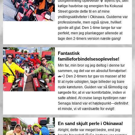
uforglemmelig oplevelse! 🏮 Byens lys, den
kølige havbrise og energien fra Kokusai
Street gjorde dette til en af mine
yndlingsaktiviteter i Okinawa. Guiderne var
professionelle, men også sjove, hvilket
gjorde alt glat. Den 1-time lange tur var
perfekt, men jeg planlægger allerede at
tage den 2-timers version næste gang!
Fantastisk
familieforbindelsesoplevelse!
Min far, min bror og jeg deltog i denne tur
sammen, og det var en absolut fornøjelse!
🚗💨 Den 2-timers tur gav os masser af tid
til at nyde udsigten, tage billeder og bare
nyde køreturen. Guiden var så tålmodig og
sørgede for, at vi var komfortable, inden vi
satte afsted. At cruise langs kystlinjen nær
Senaga Island var et højdepunkt—definitivt
et minde, vi vil værdsætte for evigt!
En sand skjult perle i Okinawa!
Alright, dette var meget bedre, end jeg