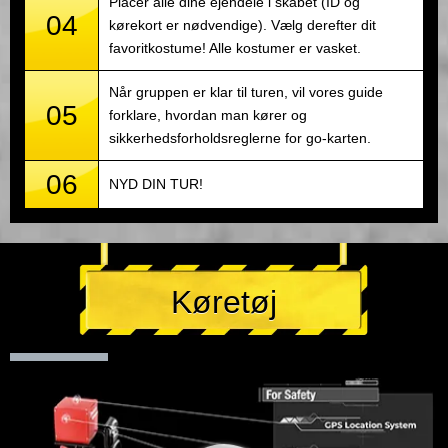
Placer alle dine ejendele i skabet (ID og
04
kørekort er nødvendige). Vælg derefter dit
favoritkostume! Alle kostumer er vasket.
Når gruppen er klar til turen, vil vores guide
05
forklare, hvordan man kører og
sikkerhedsforholdsreglerne for go-karten.
06
NYD DIN TUR!
Køretøj