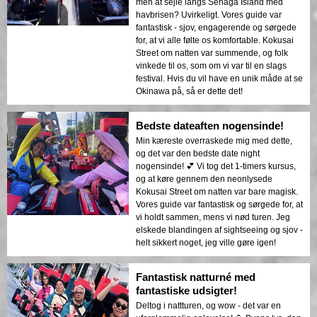
men at sejle langs Senaga Island med
havbrisen? Uvirkeligt. Vores guide var
fantastisk - sjov, engagerende og sørgede
for, at vi alle følte os komfortable. Kokusai
Street om natten var summende, og folk
vinkede til os, som om vi var til en slags
festival. Hvis du vil have en unik måde at se
Okinawa på, så er dette det!
Bedste dateaften nogensinde!
Min kæreste overraskede mig med dette,
og det var den bedste date night
nogensinde! 💕 Vi tog det 1-timers kursus,
og at køre gennem den neonlysede
Kokusai Street om natten var bare magisk.
Vores guide var fantastisk og sørgede for, at
vi holdt sammen, mens vi nød turen. Jeg
elskede blandingen af sightseeing og sjov -
helt sikkert noget, jeg ville gøre igen!
Fantastisk natturné med
fantastiske udsigter!
Deltog i nattturen, og wow - det var en