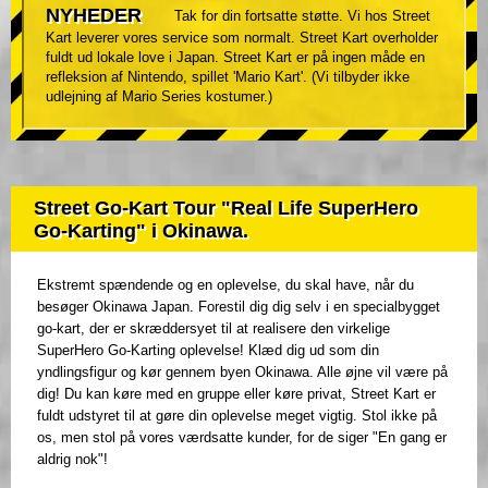
NYHEDER
Tak for din fortsatte støtte. Vi hos Street
Kart leverer vores service som normalt. Street Kart overholder
fuldt ud lokale love i Japan. Street Kart er på ingen måde en
refleksion af Nintendo, spillet 'Mario Kart'. (Vi tilbyder ikke
udlejning af Mario Series kostumer.)
Street Go-Kart Tour "Real Life SuperHero
Go-Karting" i Okinawa.
Ekstremt spændende og en oplevelse, du skal have, når du
besøger Okinawa Japan. Forestil dig dig selv i en specialbygget
go-kart, der er skræddersyet til at realisere den virkelige
SuperHero Go-Karting oplevelse! Klæd dig ud som din
yndlingsfigur og kør gennem byen Okinawa. Alle øjne vil være på
dig! Du kan køre med en gruppe eller køre privat, Street Kart er
fuldt udstyret til at gøre din oplevelse meget vigtig. Stol ikke på
os, men stol på vores værdsatte kunder, for de siger "En gang er
aldrig nok"!