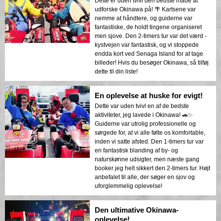
Dette er uden tvivl den bedste måde at
udforske Okinawa på! 🌴 Kartsene var
nemme at håndtere, og guiderne var
fantastiske, de holdt tingene organiseret
men sjove. Den 2-timers tur var det værd -
kystvejen var fantastisk, og vi stoppede
endda kort ved Senaga Island for at tage
billeder! Hvis du besøger Okinawa, så tilføj
dette til din liste!
En oplevelse at huske for evigt!
Dette var uden tvivl en af de bedste
aktiviteter, jeg lavede i Okinawa! 🚗✨
Guiderne var utrolig professionelle og
sørgede for, at vi alle følte os komfortable,
inden vi satte afsted. Den 1-timers tur var
en fantastisk blanding af by- og
naturskønne udsigter, men næste gang
booker jeg helt sikkert den 2-timers tur. Højt
anbefalet til alle, der søger en sjov og
uforglemmelig oplevelse!
Den ultimative Okinawa-
oplevelse!