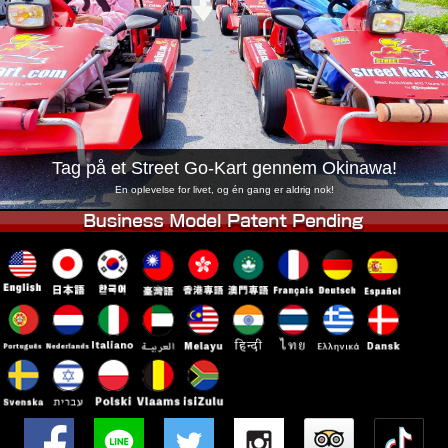
Virksomhed
Booking
Skift butik
Tokyo Shinagawa
Tokyo Akihabara#1
Tokyo Akihabara#2
Tokyo Shibuya
Tokyo Shibuya Annex
Tokyo Bay
Tag på et Street Go-Kart gennem Okinawa!
Tokyo Asakusa
Osaka
En oplevelse for livet, og én gang er aldrig nok!
Okinawa