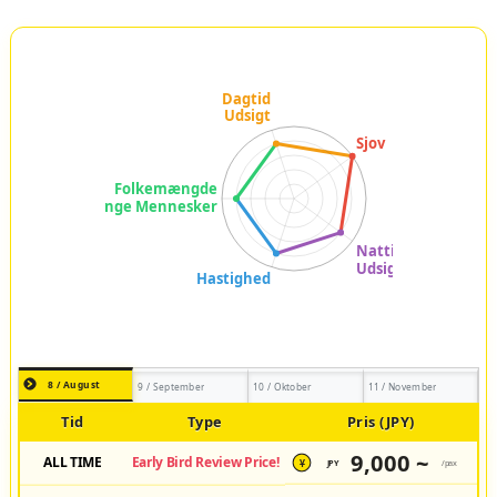
8 / August
9 / September
10 / Oktober
11 / November
Tid
Type
Pris (JPY)
9,000 ~
ALL TIME
Early Bird Review Price!
JPY
/pax
¥