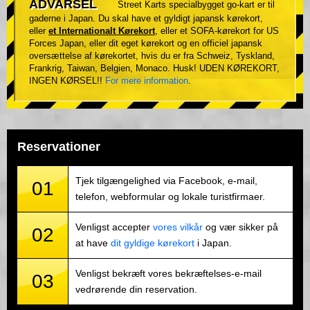
ADVARSEL
Street Karts specialbygget go-kart er til
gaderne i Japan. Du skal have et gyldigt japansk kørekort,
eller
et Internationalt Kørekort
, eller et SOFA-kørekort for US
Forces Japan, eller dit eget kørekort og en officiel japansk
oversættelse af kørekortet, hvis du er fra Schweiz, Tyskland,
Frankrig, Taiwan, Belgien, Monaco. Husk! UDEN KØREKORT,
INGEN KØRSEL!!
For mere information
.
Reservationer
Tjek tilgængelighed via Facebook, e-mail,
01
telefon, webformular og lokale turistfirmaer.
Venligst accepter
vores vilkår
og vær sikker på
02
at have
dit gyldige kørekort
i Japan.
Venligst bekræft vores bekræftelses-e-mail
03
vedrørende din reservation.