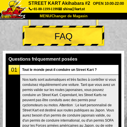
STREET KART Akihabara #2
OPEN 10:00-22:00
📞+81-80-1199-1199
📧
shina@kart.st
MENU/Changer de Magasin
ACCUEIL
FAQ
À Propos
Caractéristiques
Tarifs
Accès
Avis
FAQ
Entreprise
Réservation
Questions fréquemment posées
Changer de Magasin
01
Tout le monde peut-il conduire un Street Kart ?
Tokyo Shinagawa
Tokyo Akihabara#1
Nos karts sont automatiques et très faciles à contrôler si vous
conduisez régulièrement une voiture. Tant que vous avez un
Tokyo Akihabara#2
Tokyo Shibuya
permis valide sur les routes japonaises, vous pouvez
Tokyo Shibuya Annexe
Baie de Tokyo
conduire un Street Kart. Cependant, les Street Karts ne
peuvent pas être conduits avec des permis pour
Tokyo Asakusa
Osaka
cyclomoteurs ou motos. Attention : Le kart personnalisé de
Street Kart est destiné aux routes publiques au Japon. Vous
Okinawa
aurez besoin d'un permis de conduire japonais valide, ou
d'un permis de conduire international, ou d'un permis SOFA
pour les Forces armées américaines au Japon, ou de votre