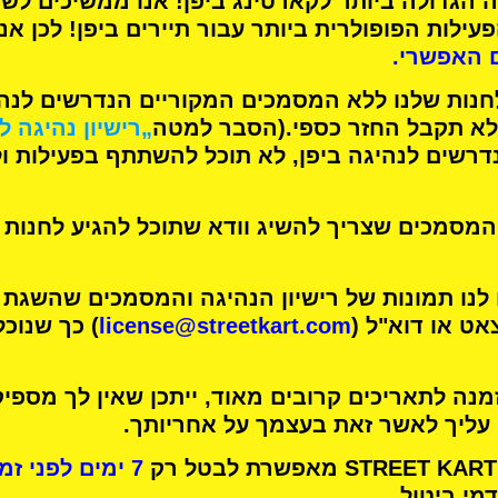
 הגדולה ביותר לקארטינג
ביפן! אנו ממשיכים לש
עילות הפופולרית ביותר
עבור תיירים ביפן! לכן אנ
 האפשרי.
חנות שלנו ללא המסמכים המקוריים הנדרשים לנהיג
א תקבל החזר כספי.
(הסבר למטה
„רישיון נהיגה ל
רשים לנהיגה ביפן, לא תוכל להשתתף בפעילות ו
מסמכים שצריך להשיג וודא שתוכל להגיע לחנות 
 לנו תמונות של רישיון הנהיגה והמסמכים שהשגת
אט או דוא"ל (
license@streetkart.com
) כך שנוכ
נה לתאריכים קרובים מאוד, ייתכן שאין לך מספיק
 עליך לאשר זאת בעצמך על אחריותך.
7 ימים לפני זמן הפעילות שלך
מי ביטול.