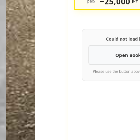
25,000~
/pax
JPY
Could not load
Open Book
Please use the button abov