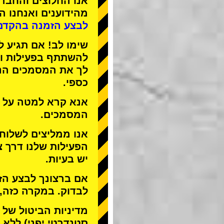
אנו
החלוצים
ו
החברה
מהידוענים
ואנחנו
הפ
לבצע הזמנה בהקדם
שימו לב! אם תגיע ל
להשתתף בפעילות ול
לך את המסמכים הנד
כספי.
אנא קרא למטה על ה
המסמכים.
אנו ממליצים לשלוח
הפעילות שלנו דרך צ
יש בעיות.
אם ברצונך לבצע הזמ
לבדוק. במקרה כזה,
מדיניות הביטול של STREET KART מאפשרת לבטל רק
סטנדרטי יפני) ללא ד