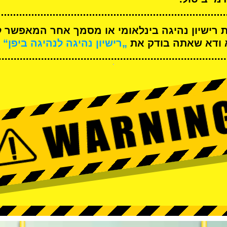
ת רישיון נהיגה בינלאומי או מסמך אחר המאפשר ל
א ודא שאתה בודק את
„רישיון נהיגה לנהיגה ביפן“