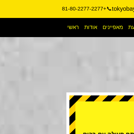
tokyoba
📞+81-80-2277-2277
עת
מאפיינים
אודות
ראשי