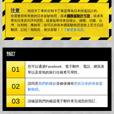
注意
街頭卡丁車的定制卡丁車是專為日本街道設計的。
你需要持有有效的日本駕駛執照，或者
國際駕駛許可證
，或者美
軍在日本的SOFA證照，或者如果你來自瑞士、德國、法國、台
灣、比利時、摩納哥，你可以持有本國駕駛執照並附上官方日語
翻譯。記住！無執照，無法駕駛！！
了解更多信息
。
預訂
您可以通過Facebook、電子郵件、電話、網頁表
01
單以及當地的旅行社檢查可用性。
請同意
我們的條款
並確保擁有
您在日本的有效駕
02
駛執照
。
03
請確認我們的確認電子郵件來完成您的預訂。