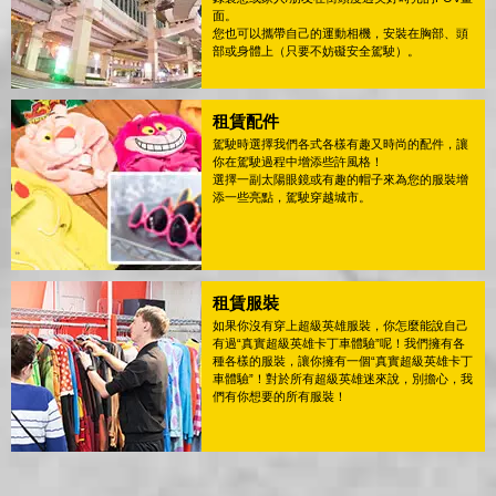
面。
您也可以攜帶自己的運動相機，安裝在胸部、頭
部或身體上（只要不妨礙安全駕駛）。
租賃配件
駕駛時選擇我們各式各樣有趣又時尚的配件，讓
你在駕駛過程中增添些許風格！
選擇一副太陽眼鏡或有趣的帽子來為您的服裝增
添一些亮點，駕駛穿越城市。
租賃服裝
如果你沒有穿上超級英雄服裝，你怎麼能說自己
有過“真實超級英雄卡丁車體驗”呢！我們擁有各
種各樣的服裝，讓你擁有一個“真實超級英雄卡丁
車體驗”！對於所有超級英雄迷來說，別擔心，我
們有你想要的所有服裝！