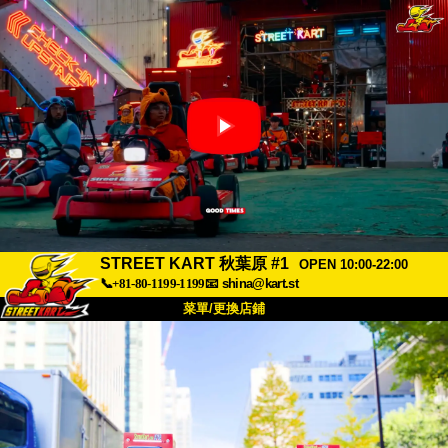
STREET KART 秋葉原 #1
OPEN 10:00-22:00
📞+81-80-1199-1199
📧
shina@kart.st
菜單/更換店鋪
首頁
關於
規格
價格
交通方式
顧客聲音
常見問題