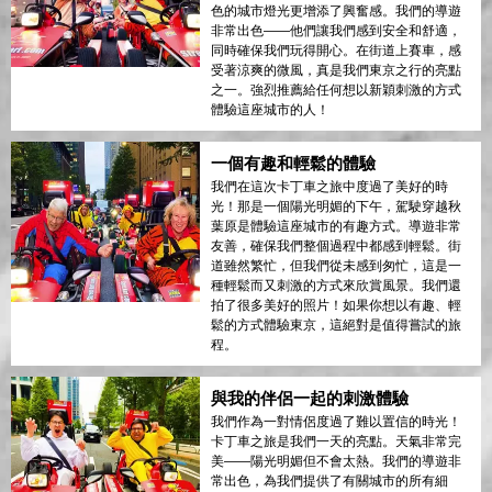
色的城市燈光更增添了興奮感。我們的導遊
非常出色——他們讓我們感到安全和舒適，
同時確保我們玩得開心。在街道上賽車，感
受著涼爽的微風，真是我們東京之行的亮點
之一。強烈推薦給任何想以新穎刺激的方式
體驗這座城市的人！
一個有趣和輕鬆的體驗
我們在這次卡丁車之旅中度過了美好的時
光！那是一個陽光明媚的下午，駕駛穿越秋
葉原是體驗這座城市的有趣方式。導遊非常
友善，確保我們整個過程中都感到輕鬆。街
道雖然繁忙，但我們從未感到匆忙，這是一
種輕鬆而又刺激的方式來欣賞風景。我們還
拍了很多美好的照片！如果你想以有趣、輕
鬆的方式體驗東京，這絕對是值得嘗試的旅
程。
與我的伴侶一起的刺激體驗
我們作為一對情侶度過了難以置信的時光！
卡丁車之旅是我們一天的亮點。天氣非常完
美——陽光明媚但不會太熱。我們的導遊非
常出色，為我們提供了有關城市的所有細