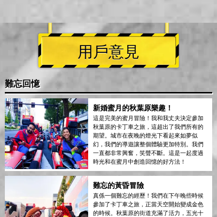
用戶意見
難忘回憶
新婚蜜月的秋葉原樂趣！
這是完美的蜜月冒險！我和我丈夫決定參加
秋葉原的卡丁車之旅，這超出了我們所有的
期望。城市在夜晚的燈光下看起來如夢似
幻，我們的導遊讓整個體驗更加特別。我們
一直都非常興奮，笑聲不斷。這是一起度過
時光和在蜜月中創造回憶的好方法！
難忘的黃昏冒險
真係一個難忘的經歷！我們在下午晚些時候
參加了卡丁車之旅，正當天空開始變成金色
的時候。秋葉原的街道充滿了活力，五光十