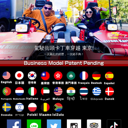
公司
預訂
更換店鋪
東京 品川 #1
東京 秋葉原 #1
東京 秋葉原 #2
東京 澀谷
東京 澀谷附店
東京灣
駕駛街頭卡丁車穿越 東京!
東京 淺草
大阪
一次難忘的經歷，一次絕不夠！
沖繩