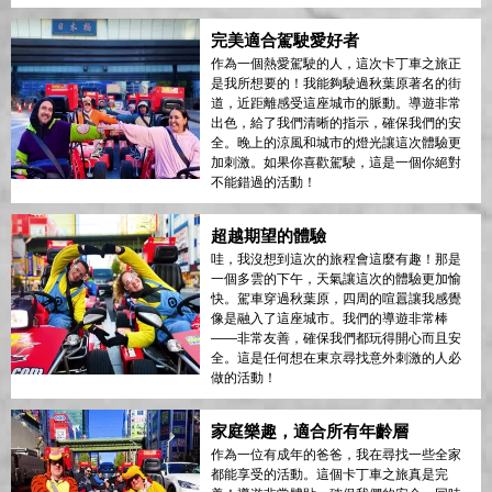
完美適合駕駛愛好者
作為一個熱愛駕駛的人，這次卡丁車之旅正
是我所想要的！我能夠駛過秋葉原著名的街
道，近距離感受這座城市的脈動。導遊非常
出色，給了我們清晰的指示，確保我們的安
全。晚上的涼風和城市的燈光讓這次體驗更
加刺激。如果你喜歡駕駛，這是一個你絕對
不能錯過的活動！
超越期望的體驗
哇，我沒想到這次的旅程會這麼有趣！那是
一個多雲的下午，天氣讓這次的體驗更加愉
快。駕車穿過秋葉原，四周的喧囂讓我感覺
像是融入了這座城市。我們的導遊非常棒
——非常友善，確保我們都玩得開心而且安
全。這是任何想在東京尋找意外刺激的人必
做的活動！
家庭樂趣，適合所有年齡層
作為一位有成年的爸爸，我在尋找一些全家
都能享受的活動。這個卡丁車之旅真是完