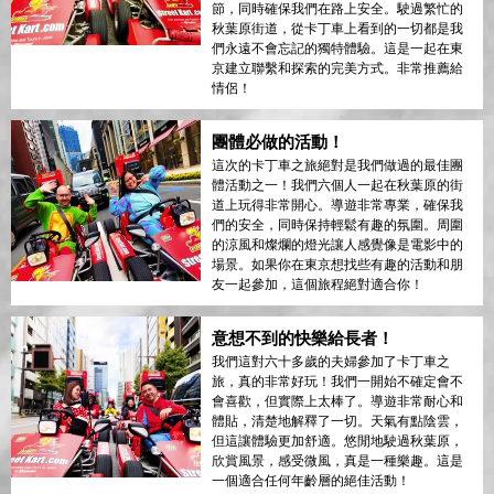
節，同時確保我們在路上安全。駛過繁忙的
秋葉原街道，從卡丁車上看到的一切都是我
們永遠不會忘記的獨特體驗。這是一起在東
京建立聯繫和探索的完美方式。非常推薦給
情侶！
團體必做的活動！
這次的卡丁車之旅絕對是我們做過的最佳團
體活動之一！我們六個人一起在秋葉原的街
道上玩得非常開心。導遊非常專業，確保我
們的安全，同時保持輕鬆有趣的氛圍。周圍
的涼風和燦爛的燈光讓人感覺像是電影中的
場景。如果你在東京想找些有趣的活動和朋
友一起參加，這個旅程絕對適合你！
意想不到的快樂給長者！
我們這對六十多歲的夫婦參加了卡丁車之
旅，真的非常好玩！我們一開始不確定會不
會喜歡，但實際上太棒了。導遊非常耐心和
體貼，清楚地解釋了一切。天氣有點陰雲，
但這讓體驗更加舒適。悠閒地駛過秋葉原，
欣賞風景，感受微風，真是一種樂趣。這是
一個適合任何年齡層的絕佳活動！