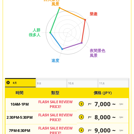
8月
9月
10月
11月
時間
類型
價格 (JPY)
FLASH SALE REVIEW
7,000 ~
10AM-1PM
JPY
/pax
¥
PRICE!
FLASH SALE REVIEW
8,000 ~
2:30PM-5:30PM
JPY
/pax
¥
PRICE!
FLASH SALE REVIEW
9,000 ~
7PM-8:30PM
JPY
/pax
¥
PRICE!