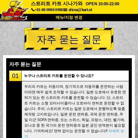
스트리트 카트 시나가와
OPEN 10:00-22:00
📞+81-80-9988-9988
📧
shina@kart.st
메뉴/지점 변경
최상단
자주 묻는 질문
소개
사양
가격
접근성
고객 리뷰
자주 묻는 질문
회사 정보
예약
자주 묻는 질문
지점 변경
01
누구나 스트리트 카트를 운전할 수 있나요?
도쿄 시나가와 #1
도쿄 아키하바라#1
우리의 카트는 자동이며, 정기적으로 자동차를 운전하는 사람
이라면 매우 쉽게 조작할 수 있습니다. 일본 도로에서 유효한 면
도쿄 아키하바라#2
도쿄 시부야
허가 있는 한 스트리트 카트를 운전할 수 있습니다. 단, 스트리
도쿄 시부야 애넥스
도쿄 베이
트 카트는 소형 모터사이클이나 오토바이 면허로 운전할 수 없
습니다. 주의: 스트리트 카트는 일본 도로에서 운행하도록 맞춤
도쿄 아사쿠사
오사카
제작된 고카트입니다. 일본 운전 면허증, 국제 운전 면허증, 주
일 미군 SOFA 면허증, 또는 스위스, 독일, 프랑스, 대만, 벨기에,
오키나와
모나코 중 한 국가의 운전 면허증과 일본 공인 번역본이 필요합
니다. 기억하세요! 면허 없이는 운전할 수 없습니다!!
자세히 보
기