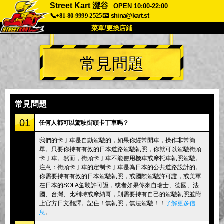
Street Kart 澀谷
OPEN 10:00-22:00
📞+81-80-9999-2525
📧
shina@kart.st
菜單/更換店鋪
首頁
常見問題
關於
規格
價格
交通方式
顧客聲音
常見問題
公司
預訂
常見問題
更換店鋪
01
任何人都可以駕駛街頭卡丁車嗎？
東京品川 #1
東京秋葉原#1
我們的卡丁車是自動駕駛的，如果你經常開車，操作非常簡
單。只要你持有有效的日本道路駕駛執照，你就可以駕駛街頭
東京秋葉原#2
東京澀谷
卡丁車。然而，街頭卡丁車不能使用機車或摩托車執照駕駛。
東京澀谷附屬
東京灣
注意：街頭卡丁車的定制卡丁車是為日本的公共道路設計的。
你需要持有有效的日本駕駛執照，或國際駕駛許可證，或美軍
東京淺草
大阪
在日本的SOFA駕駛許可證，或者如果你來自瑞士、德國、法
國、台灣、比利時或摩納哥，則需要持有自己的駕駛執照並附
沖繩
上官方日文翻譯。記住！無執照，無法駕駛！！
了解更多信
息
。