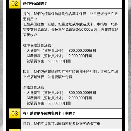
02
你們有保險嗎？
是的，我們的標準保險計劃包含基本保障，並且已經包含在旅
遊費用中，
但如果因碰撞、刮擦、粗暴駕駛或事故造成卡丁車損壞，您將
需要支付免責額。每輛車的免責額為50,000日圓，將在遊覽結
束後收取。
標準保險計劃涵蓋：
・人身傷害（駕駛員以外）：800,000,000日圓
・財產損壞（駕駛員以外）：2,000,000日圓
・駕駛員傷害：5,000,000日圓
因此，我們強烈建議顧客在預訂時選擇全險計劃，這可以在網
上或店鋪進行，並需要額外付費。
全險計劃涵蓋：
・人身傷害（駕駛員以外）：800,000,000日圓
・財產損壞（駕駛員以外）：2,000,000日圓
・駕駛員傷害：5,000,000日圓
03
有可以容納多位乘客的卡丁車嗎？
目前，我們不提供可以同時容納多位乘客的卡丁車。