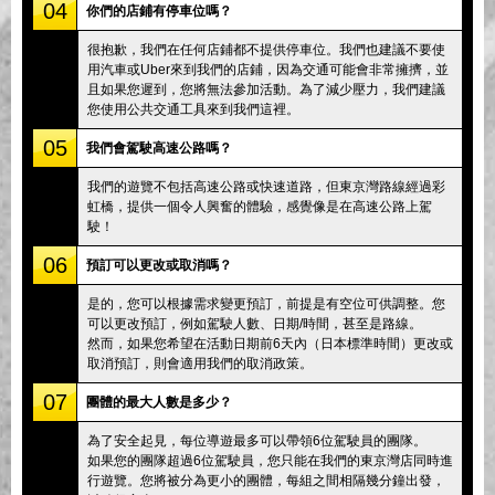
04
你們的店鋪有停車位嗎？
很抱歉，我們在任何店鋪都不提供停車位。我們也建議不要使
用汽車或Uber來到我們的店鋪，因為交通可能會非常擁擠，並
且如果您遲到，您將無法參加活動。為了減少壓力，我們建議
您使用公共交通工具來到我們這裡。
05
我們會駕駛高速公路嗎？
我們的遊覽不包括高速公路或快速道路，但東京灣路線經過彩
虹橋，提供一個令人興奮的體驗，感覺像是在高速公路上駕
駛！
06
預訂可以更改或取消嗎？
是的，您可以根據需求變更預訂，前提是有空位可供調整。您
可以更改預訂，例如駕駛人數、日期/時間，甚至是路線。
然而，如果您希望在活動日期前6天內（日本標準時間）更改或
取消預訂，則會適用我們的取消政策。
07
團體的最大人數是多少？
為了安全起見，每位導遊最多可以帶領6位駕駛員的團隊。
如果您的團隊超過6位駕駛員，您只能在我們的東京灣店同時進
行遊覽。您將被分為更小的團體，每組之間相隔幾分鐘出發，