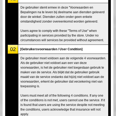
De gebruiker stemt ermee in deze "Voorwaarden en
Bepalingen na te leven bij deelname aan diensten geleverd
door de winkel. Diensten zullen onder geen enkele
omstandigheid zonder overeenkomst worden geleverd.
Users agree to comply with these "Terms of Use" when
participating in services provided by the store. Under no
circumstances will services be provided without agreement.
02
[Gebruikersvoorwaarden / User Condition]
De gebruiker moet voldoen aan de volgende 4 voorwaarden.
Als de gebruiker niet voldoet aan een van deze
voorwaarden, is het de gebruiker niet toegestaan gebruik te
maken van de service. Als blijkt dat de gebruiker gebruik
maakt van de service ondanks dat hij/zij niet voldoet aan de
voorwaarden, erkent de gebruiker dat verzekering niet van
toepassing is.
Users must meet all of the following 4 conditions. If any one
of the conditions is not met, users cannot use the service. If it
is found that users are using the service despite not meeting
the conditions, users acknowledge that insurance will not
apply.