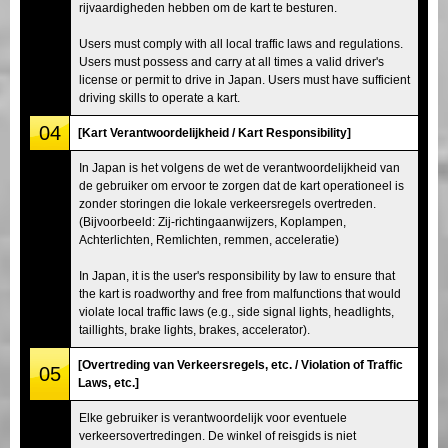
rijvaardigheden hebben om de kart te besturen.
Users must comply with all local traffic laws and regulations.
Users must possess and carry at all times a valid driver's
license or permit to drive in Japan. Users must have sufficient
driving skills to operate a kart.
04
[Kart Verantwoordelijkheid / Kart Responsibility]
In Japan is het volgens de wet de verantwoordelijkheid van
de gebruiker om ervoor te zorgen dat de kart operationeel is
zonder storingen die lokale verkeersregels overtreden.
(Bijvoorbeeld: Zij-richtingaanwijzers, Koplampen,
Achterlichten, Remlichten, remmen, acceleratie)
In Japan, it is the user's responsibility by law to ensure that
the kart is roadworthy and free from malfunctions that would
violate local traffic laws (e.g., side signal lights, headlights,
taillights, brake lights, brakes, accelerator).
[Overtreding van Verkeersregels, etc. / Violation of Traffic
05
Laws, etc.]
Elke gebruiker is verantwoordelijk voor eventuele
verkeersovertredingen. De winkel of reisgids is niet