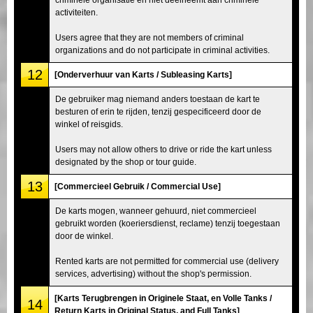
activiteiten.
Users agree that they are not members of criminal
organizations and do not participate in criminal activities.
12
[Onderverhuur van Karts / Subleasing Karts]
De gebruiker mag niemand anders toestaan de kart te
besturen of erin te rijden, tenzij gespecificeerd door de
winkel of reisgids.
Users may not allow others to drive or ride the kart unless
designated by the shop or tour guide.
13
[Commercieel Gebruik / Commercial Use]
De karts mogen, wanneer gehuurd, niet commercieel
gebruikt worden (koeriersdienst, reclame) tenzij toegestaan
door de winkel.
Rented karts are not permitted for commercial use (delivery
services, advertising) without the shop's permission.
[Karts Terugbrengen in Originele Staat, en Volle Tanks /
14
Return Karts in Original Status, and Full Tanks]