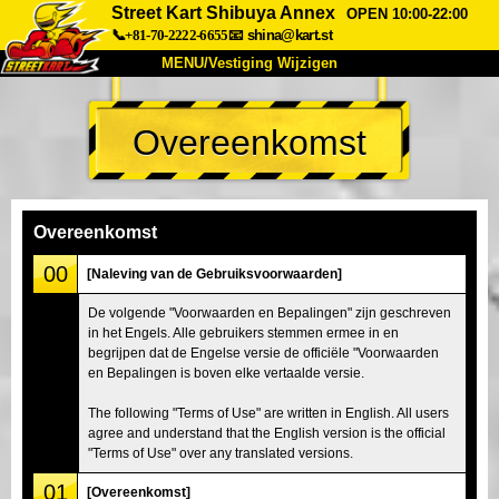
Street Kart Shibuya Annex
OPEN 10:00-22:00
📞+81-70-2222-6655
📧
shina@kart.st
MENU/Vestiging Wijzigen
TOP
Overeenkomst
Over Ons
Specificaties
Prijs
Bereikbaarheid
Reviews
Veelgestelde Vragen
Bedrijf
Reserveren
Overeenkomst
Vestiging Wijzigen
00
[Naleving van de Gebruiksvoorwaarden]
Tokio Shinagawa
Tokio Akihabara#1
De volgende "Voorwaarden en Bepalingen" zijn geschreven
in het Engels. Alle gebruikers stemmen ermee in en
Tokio Akihabara#2
Tokio Shibuya
begrijpen dat de Engelse versie de officiële "Voorwaarden
Tokio Shibuya Annex
Tokio Baai
en Bepalingen is boven elke vertaalde versie.
Tokio Asakusa
Osaka
The following "Terms of Use" are written in English. All users
agree and understand that the English version is the official
Okinawa
"Terms of Use" over any translated versions.
01
[Overeenkomst]