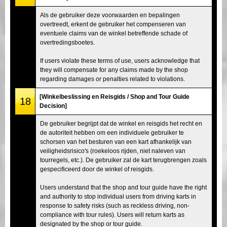
Als de gebruiker deze voorwaarden en bepalingen
overtreedt, erkent de gebruiker het compenseren van
eventuele claims van de winkel betreffende schade of
overtredingsboetes.
If users violate these terms of use, users acknowledge that
they will compensate for any claims made by the shop
regarding damages or penalties related to violations.
[Winkelbeslissing en Reisgids / Shop and Tour Guide
18
Decision]
De gebruiker begrijpt dat de winkel en reisgids het recht en
de autoriteit hebben om een individuele gebruiker te
schorsen van het besturen van een kart afhankelijk van
veiligheidsrisico's (roekeloos rijden, niet naleven van
tourregels, etc.). De gebruiker zal de kart terugbrengen zoals
gespecificeerd door de winkel of reisgids.
Users understand that the shop and tour guide have the right
and authority to stop individual users from driving karts in
response to safety risks (such as reckless driving, non-
compliance with tour rules). Users will return karts as
designated by the shop or tour guide.