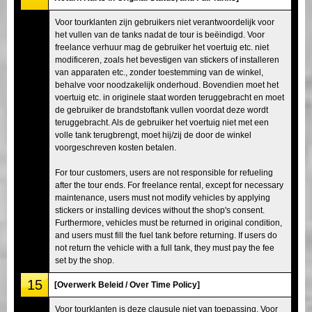
Voor tourklanten zijn gebruikers niet verantwoordelijk voor
het vullen van de tanks nadat de tour is beëindigd. Voor
freelance verhuur mag de gebruiker het voertuig etc. niet
modificeren, zoals het bevestigen van stickers of installeren
van apparaten etc., zonder toestemming van de winkel,
behalve voor noodzakelijk onderhoud. Bovendien moet het
voertuig etc. in originele staat worden teruggebracht en moet
de gebruiker de brandstoftank vullen voordat deze wordt
teruggebracht. Als de gebruiker het voertuig niet met een
volle tank terugbrengt, moet hij/zij de door de winkel
voorgeschreven kosten betalen.
For tour customers, users are not responsible for refueling
after the tour ends. For freelance rental, except for necessary
maintenance, users must not modify vehicles by applying
stickers or installing devices without the shop's consent.
Furthermore, vehicles must be returned in original condition,
and users must fill the fuel tank before returning. If users do
not return the vehicle with a full tank, they must pay the fee
set by the shop.
15
[Overwerk Beleid / Over Time Policy]
Voor tourklanten is deze clausule niet van toepassing. Voor