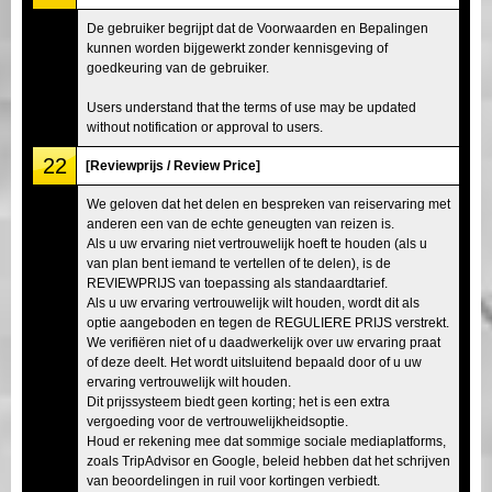
De gebruiker begrijpt dat de Voorwaarden en Bepalingen
kunnen worden bijgewerkt zonder kennisgeving of
goedkeuring van de gebruiker.
Users understand that the terms of use may be updated
without notification or approval to users.
22
[Reviewprijs / Review Price]
We geloven dat het delen en bespreken van reiservaring met
anderen een van de echte geneugten van reizen is.
Als u uw ervaring niet vertrouwelijk hoeft te houden (als u
van plan bent iemand te vertellen of te delen), is de
REVIEWPRIJS van toepassing als standaardtarief.
Als u uw ervaring vertrouwelijk wilt houden, wordt dit als
optie aangeboden en tegen de REGULIERE PRIJS verstrekt.
We verifiëren niet of u daadwerkelijk over uw ervaring praat
of deze deelt. Het wordt uitsluitend bepaald door of u uw
ervaring vertrouwelijk wilt houden.
Dit prijssysteem biedt geen korting; het is een extra
vergoeding voor de vertrouwelijkheidsoptie.
Houd er rekening mee dat sommige sociale mediaplatforms,
zoals TripAdvisor en Google, beleid hebben dat het schrijven
van beoordelingen in ruil voor kortingen verbiedt.