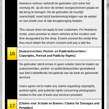
freelance verhuur verbindt de gebruiker zich ertoe het
voertuig etc. op de door de winkel voorgeschreven plaats en
tijd terug te brengen. Als de gebruiker de huurtijd
overschrijdt, moet hij/zij toestemming krijgen van de winkel
en een boete voor te late terugbrenging betalen.
This clause does not apply to tour customers. For freelance
rental, users promise to return vehicles at the location and
time designated by the shop. If users exceed the rental time,
they must obtain the shop's consent and pay a late fee.
[Auteursrechten, Portret- en Publiciteitsrechten /
16
Copyrights, Portrait and Publicity Rights]
De gebruiker stemt ermee in geen enkele claim te maken op
auteursrechten, portret- en publiciteitsrechten gerelateerd
aan foto's betreffende het gebruik van de karts en geleverde
services.
Users agree not to make any claims regarding copyrights,
portrait rights, and publicity rights concerning photographs
related to the use of karts and services provided.
[Claims voor Schade en Boetes / Claims for Damages and
17
Penalties]