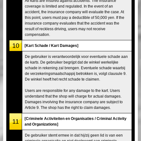
All karts are insured against accidents. The insurance
coverage is limited and regulated. In the event of an
accident, the insurance company will evaluate the case. At
this point, users must pay a deductible of 50,000 yen. If the
insurance company evaluates that the accident was the
result of reckless driving, users may not receive
compensation.
10
[Kart Schade / Kart Damages]
De gebruiker is verantwoordelijk voor eventuele schade aan
de karts. De gebruiker begrijpt dat de winkel werkelijke
schade in rekening zal brengen. Eventuele schade waarbij
de verzekeringsmaatschappij betrokken is, volgt clausule 9.
De winkel heeft het recht schade te claimen.
Users are responsible for any damage to the kart. Users
understand that the shop will charge for actual damages.
Damages involving the insurance company are subject to
Article 9. The shop has the right to claim damages.
[Criminele Activiteiten en Organisaties / Criminal Activity
11
and Organizations]
De gebruiker stemt ermee in dat hij/zij geen lid is van een
criminele organisatie en niet deelneemt aan criminele