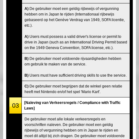
A)
De gebruiker moet een geldig rijbewijs of vergunning
hebben om in Japan te rijden (Internationaal rijbewijs
gebaseerd op het Genève Verdrag van 1949, SOFA licentie,
etc.).
A)
Users must possess a valid driver's license or permit to
drive in Japan (such as an International Driving Permit based
on the 1949 Geneva Convention, SOFA license, etc.).
B)
De gebruiker moet voldoende rijvaardigheden hebben
om gebruik te maken van de service.
B)
Users must have sufficient driving skills to use the service.
C)
De gebruiker moet begrijpen dat de winkel geen relatie
heeft met Nintendo en/of het spel 'Mario Kart'.
[Naleving van Verkeersregels / Compliance with Traffic
03
Laws]
De gebruiker moet alle lokale verkeersregels en
voorschriften naleven. De gebruiker moet een geldig
rijbewijs of vergunning hebben om in Japan te rijden en
moet dit altijd bij zich dragen. De gebruiker moet voldoende