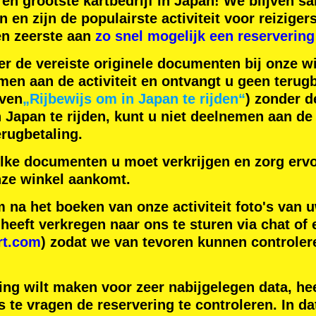
en
grootste kartbedrijf
in Japan! We blijven 
n
en zijn de
populairste activiteit
voor reiziger
en zeerste aan
zo snel mogelijk een reservering
er de vereiste originele documenten bij onze wi
men aan de activiteit en ontvangt u geen terugb
even
„Rijbewijs om in Japan te rijden“
) zonder 
apan te rijden, kunt u niet deelnemen aan de a
rugbetaling.
lke documenten u moet verkrijgen en zorg ervo
ze winkel aankomt.
na het boeken van onze activiteit foto's van u
eeft verkregen naar ons te sturen via chat of 
rt.com
) zodat we van tevoren kunnen controler
ing wilt maken voor zeer nabijgelegen data, hee
 te vragen de reservering te controleren. In da