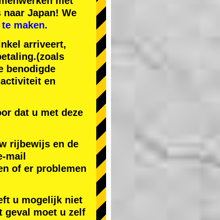
samenwerken met
s naar Japan! We
 te maken.
nkel arriveert,
etaling.
(zoals
de benodigde
ctiviteit en
or dat u met deze
w rijbewijs en de
e-mail
en of er problemen
ft u mogelijk niet
t geval moet u zelf