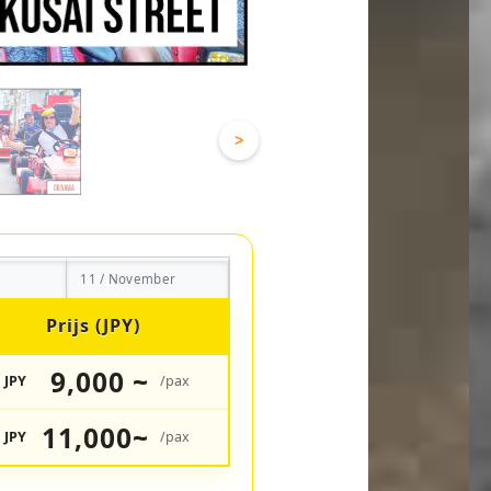
>
11 / November
Prijs (JPY)
9,000 ~
JPY
/pax
11,000~
JPY
/pax