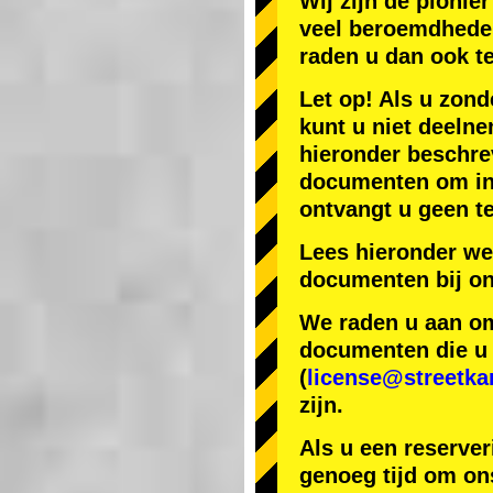
Wij zijn de
pionier
veel beroemdhede
raden u dan ook t
Let op! Als u zond
kunt u niet deelne
hieronder beschr
documenten om in J
ontvangt u geen te
Lees hieronder we
documenten bij on
We raden u aan om 
documenten die u h
(
license@streetka
zijn.
Als u een reserver
genoeg tijd om ons