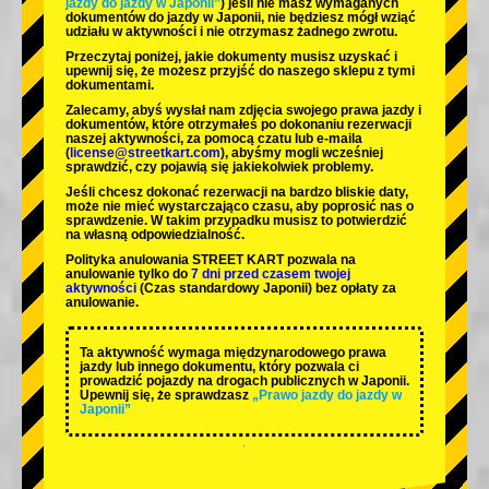
jazdy do jazdy w Japonii”
) jeśli nie masz wymaganych
dokumentów do jazdy w Japonii, nie będziesz mógł wziąć
udziału w aktywności i nie otrzymasz żadnego zwrotu.
Przeczytaj poniżej, jakie dokumenty musisz uzyskać i
upewnij się, że możesz przyjść do naszego sklepu z tymi
dokumentami.
Zalecamy, abyś wysłał nam zdjęcia swojego prawa jazdy i
dokumentów, które otrzymałeś po dokonaniu rezerwacji
naszej aktywności, za pomocą czatu lub e-maila
(
license@streetkart.com
), abyśmy mogli wcześniej
sprawdzić, czy pojawią się jakiekolwiek problemy.
Jeśli chcesz dokonać rezerwacji na bardzo bliskie daty,
może nie mieć wystarczająco czasu, aby poprosić nas o
sprawdzenie. W takim przypadku musisz to potwierdzić
na własną odpowiedzialność.
Polityka anulowania STREET KART pozwala na
anulowanie tylko do
7 dni przed czasem twojej
aktywności
(Czas standardowy Japonii) bez opłaty za
anulowanie.
Ta aktywność wymaga międzynarodowego prawa
jazdy lub innego dokumentu, który pozwala ci
prowadzić pojazdy na drogach publicznych w Japonii.
Upewnij się, że sprawdzasz
„Prawo jazdy do jazdy w
Japonii”