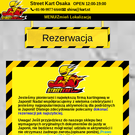
Street Kart Osaka
OPEN 12:00-19:00
📞+81-90-9977-6644
📧
shina@kart.st
MENU/Zmień Lokalizację
TOP
Rezerwacja
O nas
Specyfikacja
Cena
Dojazd
Opinie
FAQ
Firma
Rezerwacja
Zmień Lokalizację
Tokyo Shinagawa
Tokyo Akihabara#1
Tokyo Akihabara#2
Tokyo Shibuya
Jesteśmy
pionierami
i
największą firmą kartingową
w
Tokyo Shibuya Annex
Tokyo Bay
Japonii! Nadal współpracujemy z
wieloma celebrytami
i
jesteśmy
najpopularniejszą aktywnością
dla podróżnych
w Japonii! Dlatego zdecydowanie polecamy
dokonać
Tokyo Asakusa
Osaka
rezerwacji jak najszybciej.
Uwaga! Jeśli przyjedziesz do naszego sklepu bez
Okinawa
wymaganych oryginalnych dokumentów do jazdy w
Japonii, nie będziesz mógł wziąć udziału w aktywności i
nie otrzymasz żadnego zwrotu.
(opisane poniżej
„Prawo