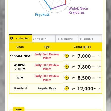
8 / Sierpień
9 / Wrzesień
10 / Październik
11 / Listopad
Czas
Typ
Cena (JPY)
Early Bird Review
7,000 ~
10:30AM - 3PM
JPY
/pax
¥
Price!
4:30PM -
Early Bird Review
7,800 ~
JPY
/pax
¥
7:30PM
Price!
Early Bird Review
8,500 ~
8PM
JPY
/pax
¥
Price!
12,000~
Standard
Regular Price
JPY
/pax
¥