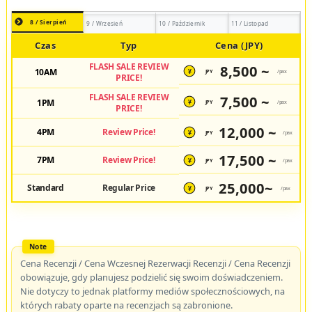
8 / Sierpień
9 / Wrzesień
10 / Październik
11 / Listopad
Czas
Typ
Cena (JPY)
FLASH SALE REVIEW
8,500 ~
10AM
JPY
/pax
¥
PRICE!
FLASH SALE REVIEW
7,500 ~
1PM
JPY
/pax
¥
PRICE!
12,000 ~
4PM
Review Price!
JPY
/pax
¥
17,500 ~
7PM
Review Price!
JPY
/pax
¥
25,000~
Standard
Regular Price
JPY
/pax
¥
Cena Recenzji / Cena Wczesnej Rezerwacji Recenzji / Cena Recenzji
obowiązuje, gdy planujesz podzielić się swoim doświadczeniem.
Nie dotyczy to jednak platformy mediów społecznościowych, na
których rabaty oparte na recenzjach są zabronione.