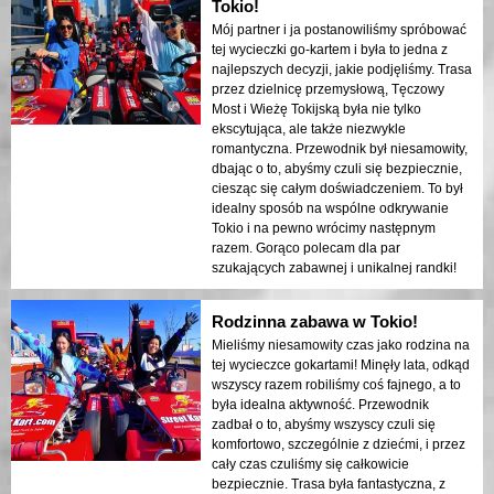
Tokio!
Mój partner i ja postanowiliśmy spróbować
tej wycieczki go-kartem i była to jedna z
najlepszych decyzji, jakie podjęliśmy. Trasa
przez dzielnicę przemysłową, Tęczowy
Most i Wieżę Tokijską była nie tylko
ekscytująca, ale także niezwykle
romantyczna. Przewodnik był niesamowity,
dbając o to, abyśmy czuli się bezpiecznie,
ciesząc się całym doświadczeniem. To był
idealny sposób na wspólne odkrywanie
Tokio i na pewno wrócimy następnym
razem. Gorąco polecam dla par
szukających zabawnej i unikalnej randki!
Rodzinna zabawa w Tokio!
Mieliśmy niesamowity czas jako rodzina na
tej wycieczce gokartami! Minęły lata, odkąd
wszyscy razem robiliśmy coś fajnego, a to
była idealna aktywność. Przewodnik
zadbał o to, abyśmy wszyscy czuli się
komfortowo, szczególnie z dziećmi, i przez
cały czas czuliśmy się całkowicie
bezpiecznie. Trasa była fantastyczna, z