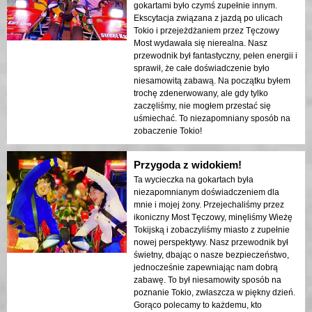
gokartami było czymś zupełnie innym.
Ekscytacja związana z jazdą po ulicach
Tokio i przejeżdżaniem przez Tęczowy
Most wydawała się nierealna. Nasz
przewodnik był fantastyczny, pełen energii i
sprawił, że całe doświadczenie było
niesamowitą zabawą. Na początku byłem
trochę zdenerwowany, ale gdy tylko
zaczęliśmy, nie mogłem przestać się
uśmiechać. To niezapomniany sposób na
zobaczenie Tokio!
Przygoda z widokiem!
Ta wycieczka na gokartach była
niezapomnianym doświadczeniem dla
mnie i mojej żony. Przejechaliśmy przez
ikoniczny Most Tęczowy, minęliśmy Wieżę
Tokijską i zobaczyliśmy miasto z zupełnie
nowej perspektywy. Nasz przewodnik był
świetny, dbając o nasze bezpieczeństwo,
jednocześnie zapewniając nam dobrą
zabawę. To był niesamowity sposób na
poznanie Tokio, zwłaszcza w piękny dzień.
Gorąco polecamy to każdemu, kto