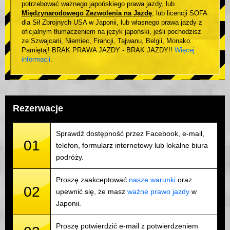
potrzebować ważnego japońskiego prawa jazdy, lub
Międzynarodowego Zezwolenia na Jazdę
, lub licencji SOFA
dla Sił Zbrojnych USA w Japonii, lub własnego prawa jazdy z
oficjalnym tłumaczeniem na język japoński, jeśli pochodzisz
ze Szwajcarii, Niemiec, Francji, Tajwanu, Belgii, Monako.
Pamiętaj! BRAK PRAWA JAZDY - BRAK JAZDY!!
Więcej
informacji
.
Rezerwacje
Sprawdź dostępność przez Facebook, e-mail,
01
telefon, formularz internetowy lub lokalne biura
podróży.
Proszę zaakceptować
nasze warunki
oraz
02
upewnić się, że masz
ważne prawo jazdy
w
Japonii.
Proszę potwierdzić e-mail z potwierdzeniem