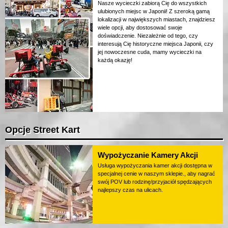
Nasze wycieczki zabiorą Cię do wszystkich
ulubionych miejsc w Japonii! Z szeroką gamą
lokalizacji w największych miastach, znajdziesz
wiele opcji, aby dostosować swoje
doświadczenie. Niezależnie od tego, czy
interesują Cię historyczne miejsca Japonii, czy
jej nowoczesne cuda, mamy wycieczki na
każdą okazję!
Opcje Street Kart
Wypożyczanie Kamery Akcji
Usługa wypożyczania kamer akcji dostępna w
specjalnej cenie w naszym sklepie., aby nagrać
swój POV lub rodzinę/przyjaciół spędzających
najlepszy czas na ulicach.