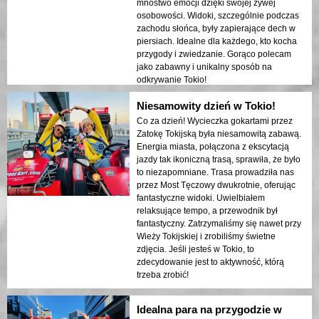
mnóstwo emocji dzięki swojej żywej
osobowości. Widoki, szczególnie podczas
zachodu słońca, były zapierające dech w
piersiach. Idealne dla każdego, kto kocha
przygody i zwiedzanie. Gorąco polecam
jako zabawny i unikalny sposób na
odkrywanie Tokio!
Niesamowity dzień w Tokio!
Co za dzień! Wycieczka gokartami przez
Zatokę Tokijską była niesamowitą zabawą.
Energia miasta, połączona z ekscytacją
jazdy tak ikoniczną trasą, sprawiła, że było
to niezapomniane. Trasa prowadziła nas
przez Most Tęczowy dwukrotnie, oferując
fantastyczne widoki. Uwielbiałem
relaksujące tempo, a przewodnik był
fantastyczny. Zatrzymaliśmy się nawet przy
Wieży Tokijskiej i zrobiliśmy świetne
zdjęcia. Jeśli jesteś w Tokio, to
zdecydowanie jest to aktywność, którą
trzeba zrobić!
Idealna para na przygodzie w