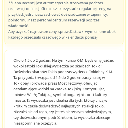
**Cena Recenzji jest automatycznie stosowana podczas
rezerwacji online. Jeśli chcesz skorzystać z regularnej ceny, na
przykład, jeśli chcesz zachować doświadczenie w tajemnicy,
poinformuj nasz personel centrum rezerwacji poprzez
wiadomość.
Aby uzyskać najnowsze ceny, sprawdź stawki wymienione obok
każdego przedziału czasowego w kalendarzu poniżej.
Około 1,5 do 2 godzin. Na tym kursie K-M, będziemy jeździć
wokół zatoki Tokijskiej.Wycieczka po skarbach Tokio:
Doświadcz skarbów Tokio podczas wycieczki Tokiobay K-M.
Ta przygoda trwająca od 1,5 do 2 godzin zaczyna się w
Tokiobay i prowadzi przez Most Tęczowy, oferując
oszałamiające widoki na Zatokę Tokijską. Kontynuując,
miniesz Wieżę Tokijską, symbol bogatej historii i kultury
miasta. Ta wycieczka jest idealna dla tych, którzy chcą w
krótkim czasie doświadczyć najlepszych atrakcji Tokio.
Niezależnie od tego, czy jesteś pierwszym odwiedzającym,
czy doświadczonym podróżnikiem, ta wycieczka obiecuje
niezapomniane przeżycia.