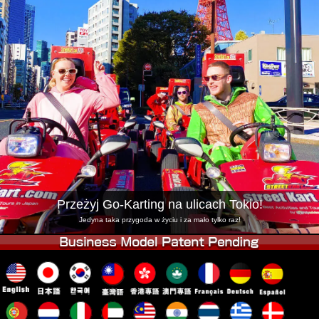
Firma
Rezerwacja
Zmień Lokalizację
Tokyo Shinagawa
Tokyo Akihabara#1
Tokyo Akihabara#2
Tokyo Shibuya
Tokyo Shibuya Annex
Tokyo Bay
Tokyo Asakusa
Osaka
Okinawa
Przeżyj Go-Karting na ulicach Tokio!
Jedyna taka przygoda w życiu i za mało tylko raz!