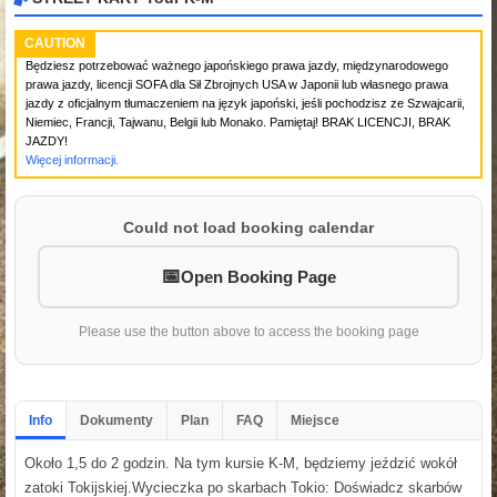
CAUTION
Będziesz potrzebować ważnego japońskiego prawa jazdy, międzynarodowego
prawa jazdy, licencji SOFA dla Sił Zbrojnych USA w Japonii lub własnego prawa
jazdy z oficjalnym tłumaczeniem na język japoński, jeśli pochodzisz ze Szwajcarii,
Niemiec, Francji, Tajwanu, Belgii lub Monako. Pamiętaj! BRAK LICENCJI, BRAK
JAZDY!
Więcej informacji.
Could not load booking calendar
Open Booking Page
Please use the button above to access the booking page
Info
Dokumenty
Plan
FAQ
Miejsce
Około 1,5 do 2 godzin. Na tym kursie K-M, będziemy jeździć wokół
zatoki Tokijskiej.Wycieczka po skarbach Tokio: Doświadcz skarbów