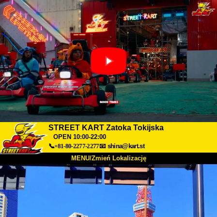
STREET KART Zatoka Tokijska
OPEN 10:00-22:00
📞+81-80-2277-2277
📧
shina@kart.st
MENU/Zmień Lokalizację
TOP
O nas
Specyfikacja
Cena
Dojazd
Opinie
FAQ