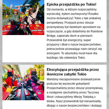
Epicka przejażdżka po Tokio!
Od momentu, w którym rozpoczęliśmy
wycieczkę, byłem zachwycony! Rzadko
można doświadczyć Tokio z tak unikalnej
perspektywy. Przejazd przez obszar
przemysłowy był świetnym sposobem na
rozpoczęcie, a gdy dotarliśmy do Rainbow
Bridge, zapierało dech w piersiach.
Przewodnik był energiczny, super
przyjazny i dbał o nasze bezpieczeństwo,
jednocześnie pozwalając nam cieszyć się
emocjami. To absolutny must-have dla
każdego, kto odwiedza Tokio.
Ekscytująca przejażdżka przez
ikoniczne zabytki Tokio
Mieliśmy niezapomniane doświadczenie
podczas tej wycieczki gokartami!
Przejechaliśmy przez obszar przemysłowy,
a następnie zjechaliśmy przez Tęczowy
Most i zobaczyliśmy Wieżę Tokijską z
bliska. Nasz przewodnik był niesamowity,
dbając o nasze bezpieczeństwo i dodając