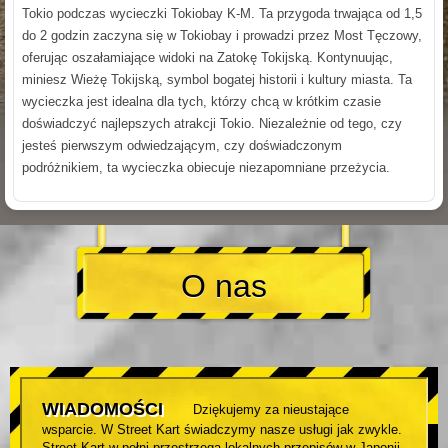
Tokio podczas wycieczki Tokiobay K-M. Ta przygoda trwająca od 1,5
do 2 godzin zaczyna się w Tokiobay i prowadzi przez Most Tęczowy,
oferując oszałamiające widoki na Zatokę Tokijską. Kontynuując,
miniesz Wieżę Tokijską, symbol bogatej historii i kultury miasta. Ta
wycieczka jest idealna dla tych, którzy chcą w krótkim czasie
doświadczyć najlepszych atrakcji Tokio. Niezależnie od tego, czy
jesteś pierwszym odwiedzającym, czy doświadczonym
podróżnikiem, ta wycieczka obiecuje niezapomniane przeżycia.
O nas
WIADOMOŚCI
Dziękujemy za nieustające
wsparcie. W Street Kart świadczymy nasze usługi jak zwykle.
Street Kart w pełni przestrzega lokalnych przepisów w Japonii.