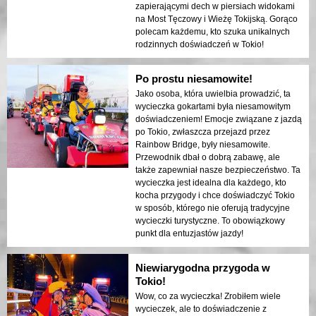
zapierającymi dech w piersiach widokami
na Most Tęczowy i Wieżę Tokijską. Gorąco
polecam każdemu, kto szuka unikalnych
rodzinnych doświadczeń w Tokio!
Po prostu niesamowite!
Jako osoba, która uwielbia prowadzić, ta
wycieczka gokartami była niesamowitym
doświadczeniem! Emocje związane z jazdą
po Tokio, zwłaszcza przejazd przez
Rainbow Bridge, były niesamowite.
Przewodnik dbał o dobrą zabawę, ale
także zapewniał nasze bezpieczeństwo. Ta
wycieczka jest idealna dla każdego, kto
kocha przygody i chce doświadczyć Tokio
w sposób, którego nie oferują tradycyjne
wycieczki turystyczne. To obowiązkowy
punkt dla entuzjastów jazdy!
Niewiarygodna przygoda w
Tokio!
Wow, co za wycieczka! Zrobiłem wiele
wycieczek, ale to doświadczenie z