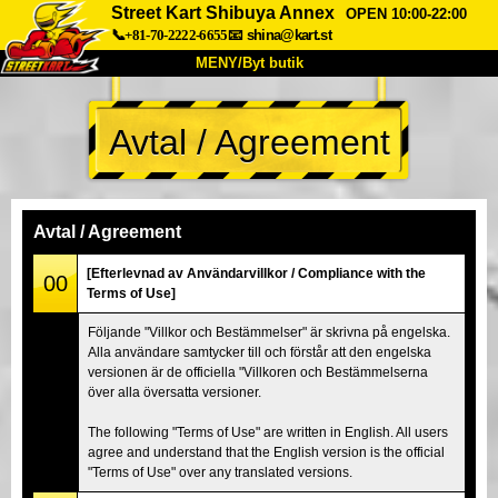
Street Kart Shibuya Annex
OPEN 10:00-22:00
📞+81-70-2222-6655
📧
shina@kart.st
MENY/Byt butik
HEM
Avtal / Agreement
Om oss
Specifikationer
Pris
Hitta hit
Röster
FAQ
Företag
Boka
Avtal / Agreement
Byt butik
[Efterlevnad av Användarvillkor / Compliance with the
00
Terms of Use]
Tokyo Shinagawa
Tokyo Akihabara#1
Följande "Villkor och Bestämmelser" är skrivna på engelska.
Tokyo Akihabara#2
Tokyo Shibuya
Alla användare samtycker till och förstår att den engelska
Tokyo Shibuya Annex
Tokyo Bay
versionen är de officiella "Villkoren och Bestämmelserna
över alla översatta versioner.
Tokyo Asakusa
Osaka
The following "Terms of Use" are written in English. All users
Okinawa
agree and understand that the English version is the official
"Terms of Use" over any translated versions.