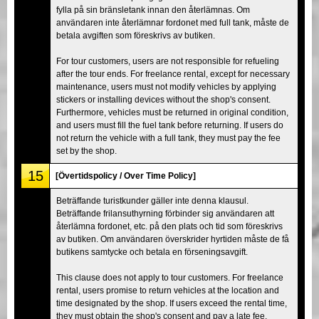
fylla på sin bränsletank innan den återlämnas. Om
användaren inte återlämnar fordonet med full tank, måste de
betala avgiften som föreskrivs av butiken.
For tour customers, users are not responsible for refueling
after the tour ends. For freelance rental, except for necessary
maintenance, users must not modify vehicles by applying
stickers or installing devices without the shop's consent.
Furthermore, vehicles must be returned in original condition,
and users must fill the fuel tank before returning. If users do
not return the vehicle with a full tank, they must pay the fee
set by the shop.
15
[Övertidspolicy / Over Time Policy]
Beträffande turistkunder gäller inte denna klausul.
Beträffande frilansuthyrning förbinder sig användaren att
återlämna fordonet, etc. på den plats och tid som föreskrivs
av butiken. Om användaren överskrider hyrtiden måste de få
butikens samtycke och betala en förseningsavgift.
This clause does not apply to tour customers. For freelance
rental, users promise to return vehicles at the location and
time designated by the shop. If users exceed the rental time,
they must obtain the shop's consent and pay a late fee.