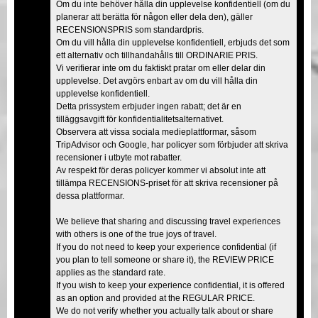
Om du inte behöver hålla din upplevelse konfidentiell (om du
planerar att berätta för någon eller dela den), gäller
RECENSIONSPRIS som standardpris.
Om du vill hålla din upplevelse konfidentiell, erbjuds det som
ett alternativ och tillhandahålls till ORDINARIE PRIS.
Vi verifierar inte om du faktiskt pratar om eller delar din
upplevelse. Det avgörs enbart av om du vill hålla din
upplevelse konfidentiell.
Detta prissystem erbjuder ingen rabatt; det är en
tilläggsavgift för konfidentialitetsalternativet.
Observera att vissa sociala medieplattformar, såsom
TripAdvisor och Google, har policyer som förbjuder att skriva
recensioner i utbyte mot rabatter.
Av respekt för deras policyer kommer vi absolut inte att
tillämpa RECENSIONS-priset för att skriva recensioner på
dessa plattformar.
We believe that sharing and discussing travel experiences
with others is one of the true joys of travel.
If you do not need to keep your experience confidential (if
you plan to tell someone or share it), the REVIEW PRICE
applies as the standard rate.
If you wish to keep your experience confidential, it is offered
as an option and provided at the REGULAR PRICE.
We do not verify whether you actually talk about or share