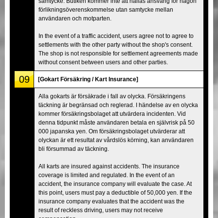
samtycke. Butiken kommer inte att hållas ansvarig för någon
förlikningsöverenskommelse utan samtycke mellan
användaren och motparten.
In the event of a traffic accident, users agree not to agree to
settlements with the other party without the shop's consent.
The shop is not responsible for settlement agreements made
without consent between users and other parties.
09
[Gokart Försäkring / Kart Insurance]
Alla gokarts är försäkrade i fall av olycka. Försäkringens
täckning är begränsad och reglerad. I händelse av en olycka
kommer försäkringsbolaget att utvärdera incidenten. Vid
denna tidpunkt måste användaren betala en självrisk på 50
000 japanska yen. Om försäkringsbolaget utvärderar att
olyckan är ett resultat av vårdslös körning, kan användaren
bli försummad av täckning.
All karts are insured against accidents. The insurance
coverage is limited and regulated. In the event of an
accident, the insurance company will evaluate the case. At
this point, users must pay a deductible of 50,000 yen. If the
insurance company evaluates that the accident was the
result of reckless driving, users may not receive