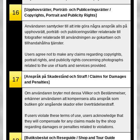
[Upphovsrätter, Porträtt- och Publiceringsrätter /
16
Copyrights, Portrait and Publicity Rights]
Användaren samtycker till att inte göra några anspråk alls på
upphovsrätt, porträtt- och publiceringsrätter relaterade till
fotografier relaterade till användningen av gokartsen och
tillhandahållna tjänster.
Users agree not to make any claims regarding copyrights,
portrait rights, and publicity rights concerning photographs
related to the use of karts and services provided.
[Anspråk på Skadestånd och Straff / Claims for Damages
17
and Penalties]
Om användaren bryter mot dessa Villkor och Bestämmelser,
erkänner användaren att kompensera alla anspråk som
butiken gör angående skador eller överträdelsestraff.
If users violate these terms of use, users acknowledge that
they will compensate for any claims made by the shop
regarding damages or penalties related to violations.
[Butiksbeslut och Reseguide / Shop and Tour Guide