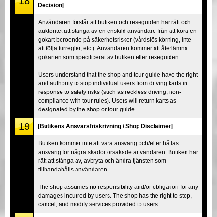
18
Decision]
Användaren förstår att butiken och reseguiden har rätt och
auktoritet att stänga av en enskild användare från att köra en
gokart beroende på säkerhetsrisker (vårdslös körning, inte
att följa turregler, etc.). Användaren kommer att återlämna
gokarten som specificerat av butiken eller reseguiden.
Users understand that the shop and tour guide have the right
and authority to stop individual users from driving karts in
response to safety risks (such as reckless driving, non-
compliance with tour rules). Users will return karts as
designated by the shop or tour guide.
19
[Butikens Ansvarsfriskrivning / Shop Disclaimer]
Butiken kommer inte att vara ansvarig och/eller hållas
ansvarig för några skador orsakade användaren. Butiken har
rätt att stänga av, avbryta och ändra tjänsten som
tillhandahålls användaren.
The shop assumes no responsibility and/or obligation for any
damages incurred by users. The shop has the right to stop,
cancel, and modify services provided to users.