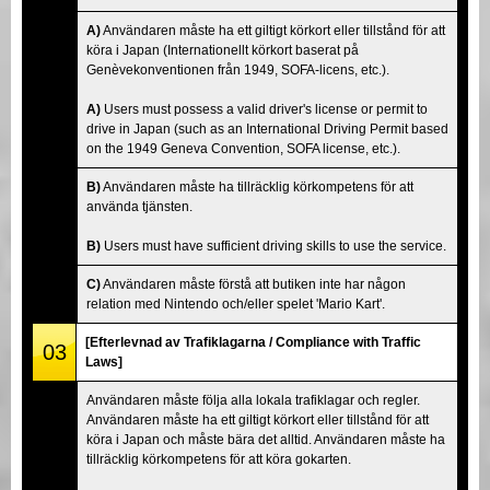
A)
Användaren måste ha ett giltigt körkort eller tillstånd för att
köra i Japan (Internationellt körkort baserat på
Genèvekonventionen från 1949, SOFA-licens, etc.).
A)
Users must possess a valid driver's license or permit to
drive in Japan (such as an International Driving Permit based
on the 1949 Geneva Convention, SOFA license, etc.).
B)
Användaren måste ha tillräcklig körkompetens för att
använda tjänsten.
B)
Users must have sufficient driving skills to use the service.
C)
Användaren måste förstå att butiken inte har någon
relation med Nintendo och/eller spelet 'Mario Kart'.
[Efterlevnad av Trafiklagarna / Compliance with Traffic
03
Laws]
Användaren måste följa alla lokala trafiklagar och regler.
Användaren måste ha ett giltigt körkort eller tillstånd för att
köra i Japan och måste bära det alltid. Användaren måste ha
tillräcklig körkompetens för att köra gokarten.