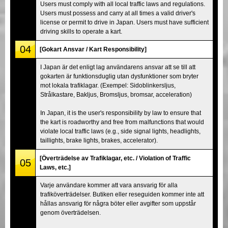
Users must comply with all local traffic laws and regulations.
Users must possess and carry at all times a valid driver's
license or permit to drive in Japan. Users must have sufficient
driving skills to operate a kart.
04
[Gokart Ansvar / Kart Responsibility]
I Japan är det enligt lag användarens ansvar att se till att
gokarten är funktionsduglig utan dysfunktioner som bryter
mot lokala trafiklagar. (Exempel: Sidoblinkersljus,
Strålkastare, Bakljus, Bromsljus, bromsar, acceleration)
In Japan, it is the user's responsibility by law to ensure that
the kart is roadworthy and free from malfunctions that would
violate local traffic laws (e.g., side signal lights, headlights,
taillights, brake lights, brakes, accelerator).
[Överträdelse av Trafiklagar, etc. / Violation of Traffic
05
Laws, etc.]
Varje användare kommer att vara ansvarig för alla
trafiköverträdelser. Butiken eller reseguiden kommer inte att
hållas ansvarig för några böter eller avgifter som uppstår
genom överträdelsen.