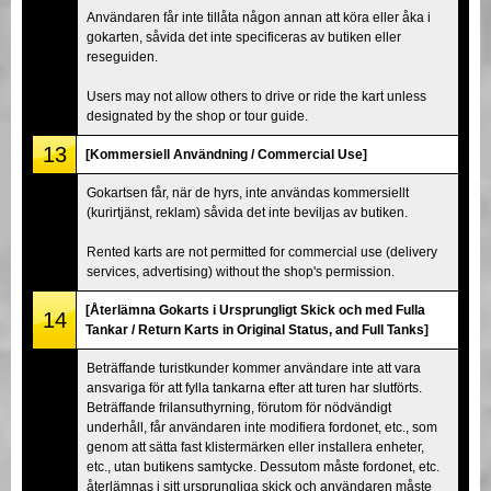
Användaren får inte tillåta någon annan att köra eller åka i
gokarten, såvida det inte specificeras av butiken eller
reseguiden.
Users may not allow others to drive or ride the kart unless
designated by the shop or tour guide.
13
[Kommersiell Användning / Commercial Use]
Gokartsen får, när de hyrs, inte användas kommersiellt
(kurirtjänst, reklam) såvida det inte beviljas av butiken.
Rented karts are not permitted for commercial use (delivery
services, advertising) without the shop's permission.
[Återlämna Gokarts i Ursprungligt Skick och med Fulla
14
Tankar / Return Karts in Original Status, and Full Tanks]
Beträffande turistkunder kommer användare inte att vara
ansvariga för att fylla tankarna efter att turen har slutförts.
Beträffande frilansuthyrning, förutom för nödvändigt
underhåll, får användaren inte modifiera fordonet, etc., som
genom att sätta fast klistermärken eller installera enheter,
etc., utan butikens samtycke. Dessutom måste fordonet, etc.
återlämnas i sitt ursprungliga skick och användaren måste