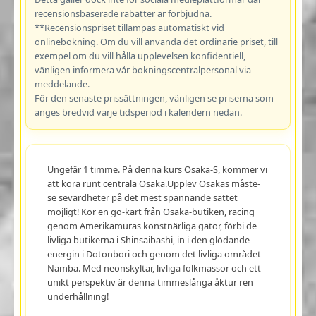
recensionsbaserade rabatter är förbjudna.
**Recensionspriset tillämpas automatiskt vid
onlinebokning. Om du vill använda det ordinarie priset, till
exempel om du vill hålla upplevelsen konfidentiell,
vänligen informera vår bokningscentralpersonal via
meddelande.
För den senaste prissättningen, vänligen se priserna som
anges bredvid varje tidsperiod i kalendern nedan.
Ungefär 1 timme. På denna kurs Osaka-S, kommer vi
att köra runt centrala Osaka.Upplev Osakas måste-
se sevärdheter på det mest spännande sättet
möjligt! Kör en go-kart från Osaka-butiken, racing
genom Amerikamuras konstnärliga gator, förbi de
livliga butikerna i Shinsaibashi, in i den glödande
energin i Dotonbori och genom det livliga området
Namba. Med neonskyltar, livliga folkmassor och ett
unikt perspektiv är denna timmeslånga åktur ren
underhållning!