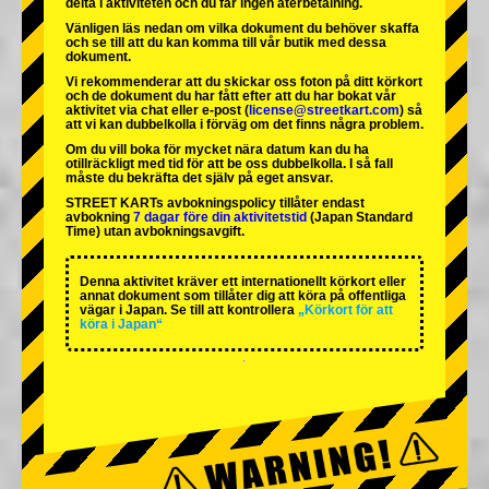
delta i aktiviteten och du får ingen återbetalning.
Vänligen läs nedan om vilka dokument du behöver skaffa
och se till att du kan komma till vår butik med dessa
dokument.
Vi rekommenderar att du skickar oss foton på ditt körkort
och de dokument du har fått efter att du har bokat vår
aktivitet via chat eller e-post (
license@streetkart.com
) så
att vi kan dubbelkolla i förväg om det finns några problem.
Om du vill boka för mycket nära datum kan du ha
otillräckligt med tid för att be oss dubbelkolla. I så fall
måste du bekräfta det själv på eget ansvar.
STREET KARTs avbokningspolicy tillåter endast
avbokning
7 dagar före din aktivitetstid
(Japan Standard
Time) utan avbokningsavgift.
Denna aktivitet kräver ett internationellt körkort eller
annat dokument som tillåter dig att köra på offentliga
vägar i Japan. Se till att kontrollera
„Körkort för att
köra i Japan“