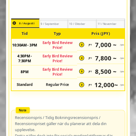
8 / Augusti
9 / September
10 / Oktober
11 / November
Tid
Typ
Pris (JPY)
Early Bird Review
7,000 ~
10:30AM - 3PM
JPY
/pax
¥
Price!
4:30PM -
Early Bird Review
7,800 ~
JPY
/pax
¥
7:30PM
Price!
Early Bird Review
8,500 ~
8PM
JPY
/pax
¥
Price!
12,000~
Standard
Regular Price
JPY
/pax
¥
Recensionspris / Tidig Bokningsrecensionspris /
Recensionspriset gäller när du planerar att dela din
upplevelse.
Detta gäller dock inte för sociala medieplattformar där