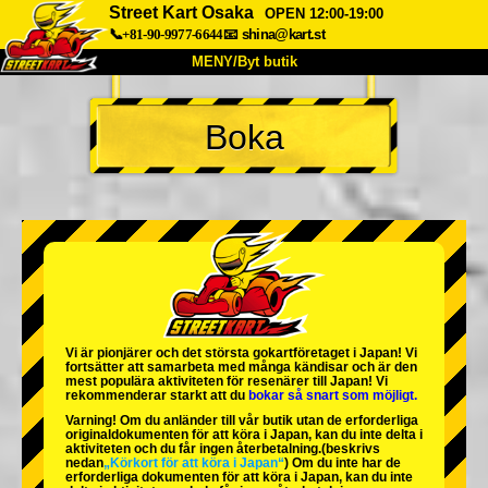
Street Kart Osaka
OPEN 12:00-19:00
📞+81-90-9977-6644
📧
shina@kart.st
MENY/Byt butik
HEM
Boka
Om oss
Specifikationer
Pris
Hitta hit
Röster
FAQ
Företag
Boka
Byt butik
Tokyo Shinagawa
Tokyo Akihabara#1
Tokyo Akihabara#2
Tokyo Shibuya
Vi är
pionjärer
och
det största gokartföretaget
i Japan! Vi
Tokyo Shibuya Annex
Tokyo Bay
fortsätter att samarbeta med
många kändisar
och är
den
mest populära aktiviteten
för resenärer till Japan! Vi
rekommenderar starkt att du
bokar så snart som möjligt.
Tokyo Asakusa
Osaka
Varning! Om du anländer till vår butik utan de erforderliga
originaldokumenten för att köra i Japan, kan du inte delta i
Okinawa
aktiviteten och du får ingen återbetalning.
(beskrivs
nedan
„Körkort för att köra i Japan“
) Om du inte har de
erforderliga dokumenten för att köra i Japan, kan du inte