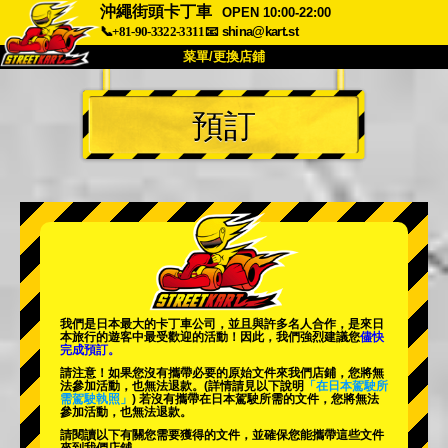
沖繩街頭卡丁車
OPEN 10:00-22:00
📞+81-90-3322-3311
📧
shina@kart.st
菜單/更換店鋪
首頁
預訂
關於我們
規格
價格
交通資訊
顧客評價
常見問題
公司
預訂
更換店鋪
東京 品川 #1
東京 秋葉原 #1
東京 秋葉原 #2
東京 澀谷
我們是日本最大的卡丁車公司，並且與
許多名人
合作，是來日
東京 澀谷分店
東京灣
本旅行的遊客中
最受歡迎的活動
！因此，我們強烈建議您
儘快
完成預訂。
東京 淺草
大阪
請注意！如果您沒有攜帶必要的原始文件來我們店鋪，您將無
法參加活動，也無法退款。
(詳情請見以下說明
「在日本駕駛所
需駕駛執照」
) 若沒有攜帶在日本駕駛所需的文件，您將無法
沖繩
參加活動，也無法退款。
請閱讀以下有關您需要獲得的文件，並確保您能攜帶這些文件