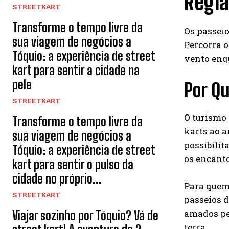
Regiã
STREETKART
Transforme o tempo livre da
Os passeio
sua viagem de negócios a
Percorra o
Tóquio: a experiência de street
vento enq
kart para sentir a cidade na
pele
Por Qu
STREETKART
O turismo 
Transforme o tempo livre da
karts ao a
sua viagem de negócios a
possibilit
Tóquio: a experiência de street
os encanto
kart para sentir o pulso da
cidade no próprio...
Para quem 
STREETKART
passeios d
amados pe
Viajar sozinho por Tóquio? Vá de
terra.