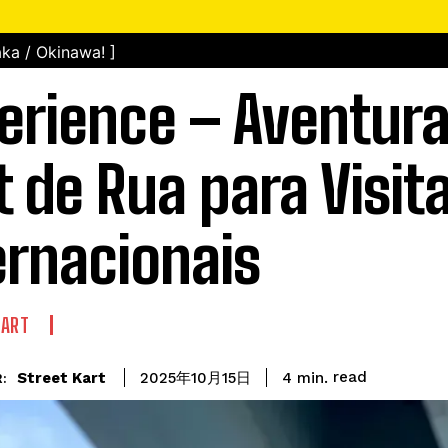
ka / Okinawa! ]
erience – Aventura
t de Rua para Visit
ernacionais
KART
read
Street Kart
4
min.
2025年10月15日
: