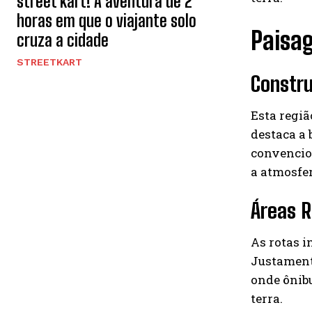
street kart! A aventura de 2
horas em que o viajante solo
Paisa
cruza a cidade
STREETKART
Constru
Esta regiã
destaca a 
convencion
a atmosfer
Áreas R
As rotas i
Justamente
onde ônibu
terra.