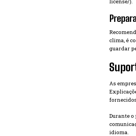
license/).
Prepar
Recomenda
clima, é c
guardar pe
Suport
As empresa
Explicaçõe
fornecidos
Durante o 
comunicaç
idioma.