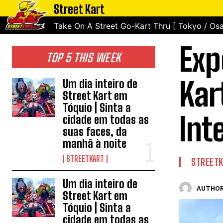
Street Kart
Take On A Street Go-Kart Thru [ Tokyo / Osa
Exp
TOP 5 THIS WEEK
Kar
Um dia inteiro de
Street Kart em
Tóquio | Sinta a
Int
cidade em todas as
suas faces, da
manhã à noite
STREETKART
STREET
Um dia inteiro de
AUTHOR
Street Kart em
Tóquio | Sinta a
cidade em todas as