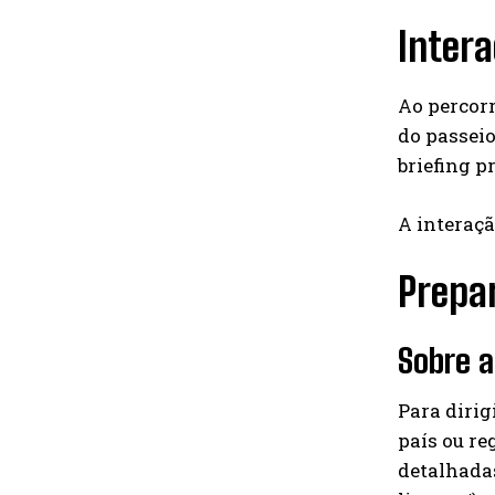
Intera
Ao percorr
do passeio
briefing p
A interaçã
Prepar
Sobre a
Para dirig
país ou re
detalhadas