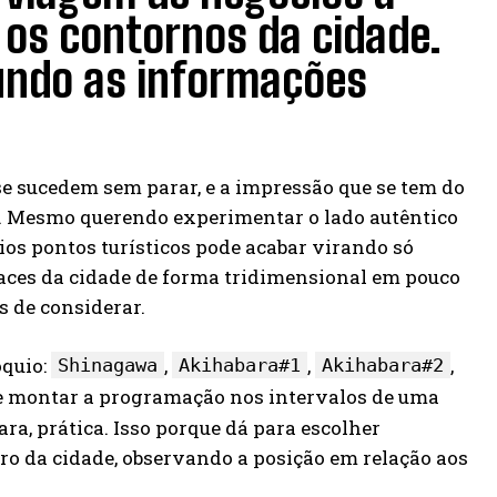
os contornos da cidade.
gundo as informações
e sucedem sem parar, e a impressão que se tem do
os. Mesmo querendo experimentar o lado autêntico
ios pontos turísticos pode acabar virando só
faces da cidade de forma tridimensional em pouco
s de considerar.
óquio:
,
,
,
Shinagawa
Akihabara#1
Akihabara#2
de montar a programação nos intervalos de uma
cara, prática. Isso porque dá para escolher
ro da cidade, observando a posição em relação aos