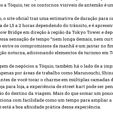
s a Tóquio, ter os contornos visíveis de antemão é
, o site oficial traz uma estimativa de duração para c
a de 1,5 a 2 horas dependendo do trânsito, e é apresen
bow Bridge em direção à região da Tokyo Tower e dep
 essa sensação de tempo “nem longa demais, nem curt
 entre os compromissos da manhã e um jantar no fim d
ão noturna, adicionando elementos de turismo em Tó
m de negócios a Tóquio, também há o lado de a impre
apenas por áreas de trabalho como Marunouchi, Shina
antes de você tocar o charme em múltiplas camadas d
ja para loja, a experiência de street kart pode ser
ão do destino da viagem. Mais do que somar um pouco
siciona com facilidade como um tempo para ampliar a
ue está a boa afinidade prática dessa experiência.