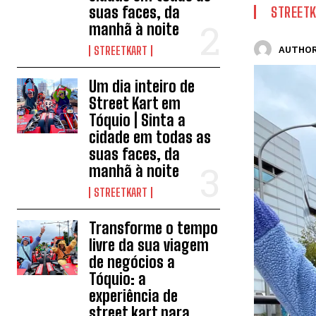
suas faces, da
STREET
manhã à noite
STREETKART
AUTHOR
Um dia inteiro de
Street Kart em
Tóquio | Sinta a
cidade em todas as
suas faces, da
manhã à noite
STREETKART
Transforme o tempo
livre da sua viagem
de negócios a
Tóquio: a
experiência de
street kart para