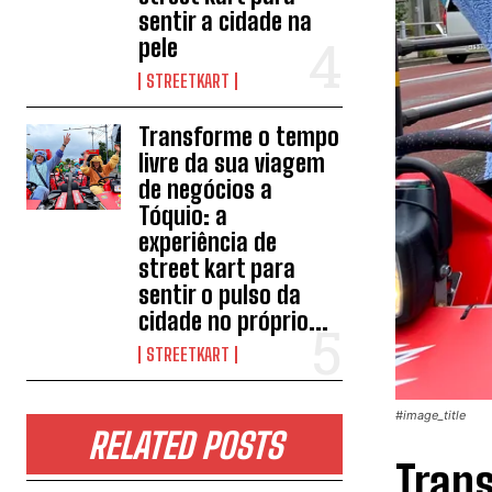
sentir a cidade na
pele
STREETKART
Transforme o tempo
livre da sua viagem
de negócios a
Tóquio: a
experiência de
street kart para
sentir o pulso da
cidade no próprio...
STREETKART
#image_title
RELATED POSTS
Trans