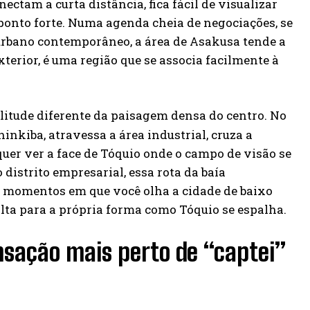
ctam a curta distância, fica fácil de visualizar
onto forte. Numa agenda cheia de negociações, se
 urbano contemporâneo, a área de Asakusa tende a
erior, é uma região que se associa facilmente à
itude diferente da paisagem densa do centro. No
hinkiba, atravessa a área industrial, cruza a
er ver a face de Tóquio onde o campo de visão se
distrito empresarial, essa rota da baía
 momentos em que você olha a cidade de baixo
olta para a própria forma como Tóquio se espalha.
ação mais perto de “captei”