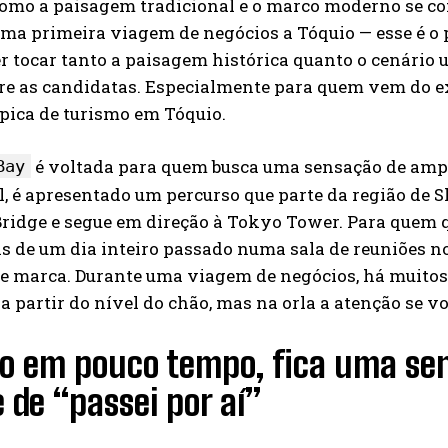
omo a paisagem tradicional e o marco moderno se cone
a primeira viagem de negócios a Tóquio — esse é o p
r tocar tanto a paisagem histórica quanto o cenário
re as candidatas. Especialmente para quem vem do ext
pica de turismo em Tóquio.
é voltada para quem busca uma sensação de ampl
Bay
al, é apresentado um percurso que parte da região de S
idge e segue em direção à Tokyo Tower. Para quem qu
is de um dia inteiro passado numa sala de reuniões no 
e marca. Durante uma viagem de negócios, há muitos
a partir do nível do chão, mas na orla a atenção se v
 em pouco tempo, fica uma sens
 de “passei por aí”