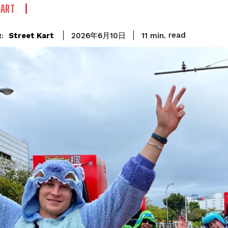
KART
read
Street Kart
11
min.
2026年6月10日
: