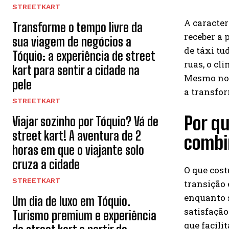
STREETKART
A caracter
Transforme o tempo livre da
receber a 
sua viagem de negócios a
de táxi tu
Tóquio: a experiência de street
ruas, o cl
kart para sentir a cidade na
Mesmo no c
pele
a transfor
STREETKART
Por qu
Viajar sozinho por Tóquio? Vá de
street kart! A aventura de 2
combi
horas em que o viajante solo
cruza a cidade
O que cost
STREETKART
transição 
enquanto s
Um dia de luxo em Tóquio.
satisfação
Turismo premium e experiência
que facili