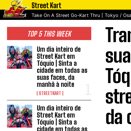
Street Kart
Take On A Street Go-Kart Thru [ Tokyo / Osa
Tra
TOP 5 THIS WEEK
sua
Um dia inteiro de
Street Kart em
Tóquio | Sinta a
Tóq
cidade em todas as
suas faces, da
manhã à noite
str
STREETKART
Um dia inteiro de
da 
Street Kart em
Tóquio | Sinta a
cidade em todas as