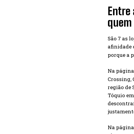
Entre 
quem 
São 7 as l
afinidade
porque a p
Na página
Crossing, 
região de
Tóquio em
descontra
justamente
Na página