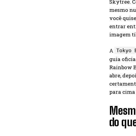
Skytree. C
mesmo num
você quise
entrar ent
imagem tí
A
Tokyo 
guia ofici
Rainbow Br
abre, depo
certament
para cima 
Mesmo
do que