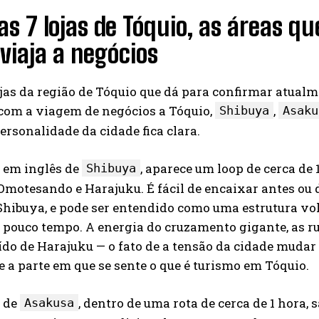
as 7 lojas de Tóquio, as áreas 
viaja a negócios
ojas da região de Tóquio que dá para confirmar atualme
 com a viagem de negócios a Tóquio,
,
Shibuya
Asaku
ersonalidade da cidade fica clara.
 em inglês de
, aparece um loop de cerca d
Shibuya
Omotesando e Harajuku. É fácil de encaixar antes ou
 Shibuya, e pode ser entendido como uma estrutura v
 pouco tempo. A energia do cruzamento gigante, as r
ído de Harajuku — o fato de a tensão da cidade muda
 a parte em que se sente o que é turismo em Tóquio.
 de
, dentro de uma rota de cerca de 1 hora
Asakusa