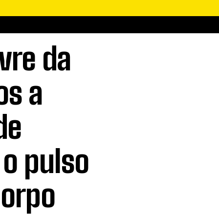
vre da
os a
de
 o pulso
corpo