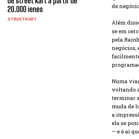
de street kart a partir de
de negócio
20.000 ienes
STREETKART
Além disso
se em cerc
pela Rain
negócios,
facilmente
programaç
Numa viage
voltando 
terminar 
muda de lo
a impress
ela se po
— e é aí q