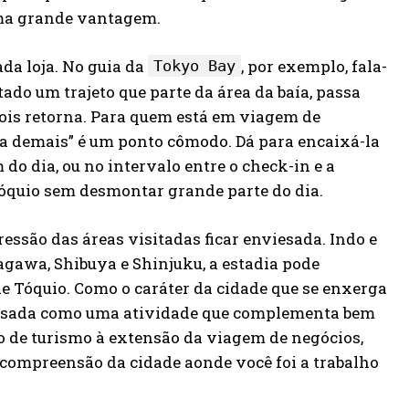
 uma grande vantagem.
ada loja. No guia da
, por exemplo, fala-
Tokyo Bay
tado um trajeto que parte da área da baía, passa
ois retorna. Para quem está em viagem de
a demais” é um ponto cômodo. Dá para encaixá-la
o dia, ou no intervalo entre o check-in e a
quio sem desmontar grande parte do dia.
ssão das áreas visitadas ficar enviesada. Indo e
gawa, Shibuya e Shinjuku, a estadia pode
e Tóquio. Como o caráter da cidade que se enxerga
 pensada como uma atividade que complementa bem
 de turismo à extensão da viagem de negócios,
 compreensão da cidade aonde você foi a trabalho