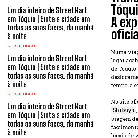
Tóqu
Um dia inteiro de Street Kart
em Tóquio | Sinta a cidade em
A exp
todas as suas faces, da manhã
ofici
à noite
STREETKART
Numa viag
Um dia inteiro de Street Kart
lugar acab
em Tóquio | Sinta a cidade em
de Tóquio 
todas as suas faces, da manhã
deslocamen
à noite
tempo, a e
STREETKART
No site ofi
Um dia inteiro de Street Kart
Shibuya
em Tóquio | Sinta a cidade em
viagem de 
todas as suas faces, da manhã
facilmente
à noite
locais de 