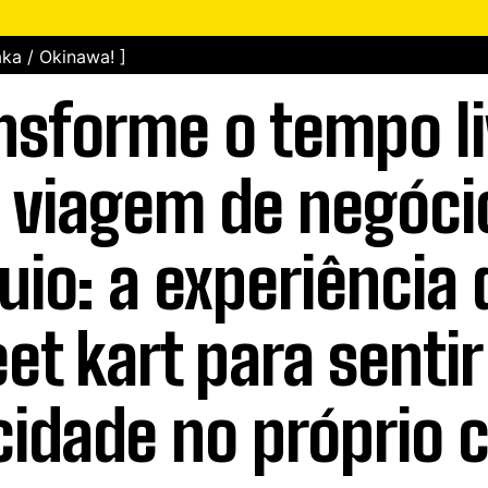
ka / Okinawa! ]
nsforme o tempo li
 viagem de negóci
uio: a experiência 
eet kart para sentir
cidade no próprio 