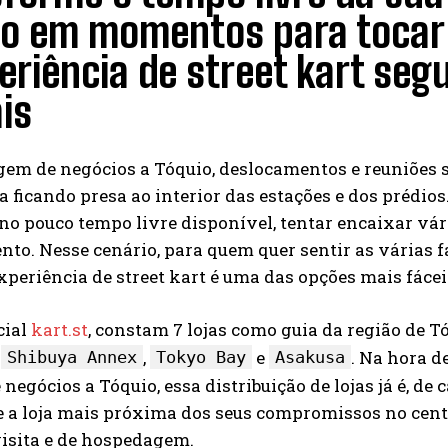
io em momentos para tocar 
eriência de street kart se
ais
em de negócios a Tóquio, deslocamentos e reuniões s
a ficando presa ao interior das estações e dos prédi
no pouco tempo livre disponível, tentar encaixar vár
to. Nesse cenário, para quem quer sentir as várias 
xperiência de street kart é uma das opções mais fácei
cial
kart.st
, constam 7 lojas como guia da região de T
,
,
e
. Na hora 
Shibuya Annex
Tokyo Bay
Asakusa
negócios a Tóquio, essa distribuição de lojas já é, de 
 a loja mais próxima dos seus compromissos no cent
visita e de hospedagem.