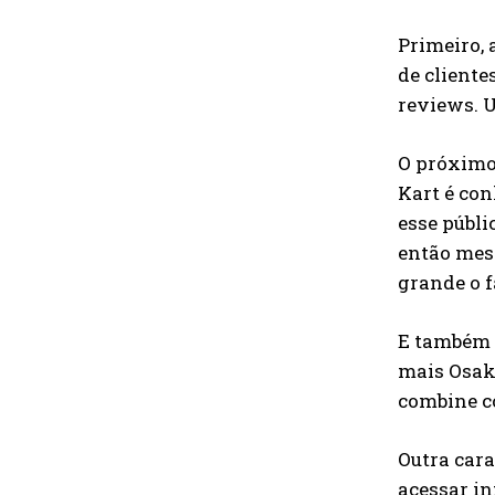
Primeiro, 
de cliente
reviews. U
O próximo 
Kart é con
esse públi
então mesm
grande o f
E também o
mais Osaka
combine co
Outra cara
acessar in