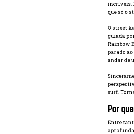
incríveis.
que só o s
O street k
guiada por
Rainbow Br
parado ao
andar de u
Sinceramen
perspectiv
surf. Torn
Por que
Entre tant
aprofunda