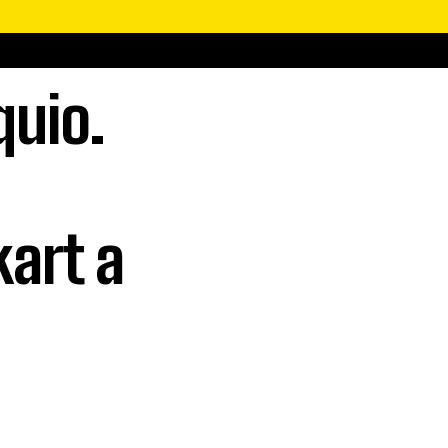
quio.
kart a