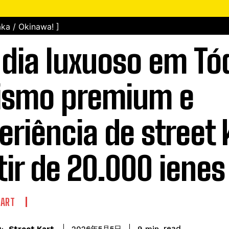
ka / Okinawa! ]
dia luxuoso em Tó
ismo premium e
eriência de street 
tir de 20.000 ienes
KART
read
Street Kart
9
min.