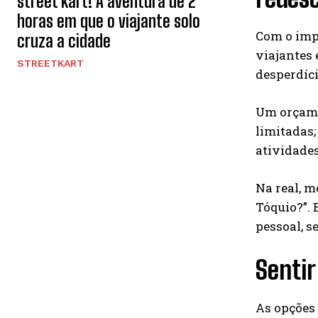
street kart! A aventura de 2
horas em que o viajante solo
Com o impa
cruza a cidade
viajantes 
STREETKART
desperdíci
Um orçamen
limitadas;
atividades
Na real, 
Tóquio?”. 
pessoal, s
Sentir
As opções 