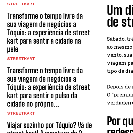
STREETKART
Um di
Transforme o tempo livre da
de st
sua viagem de negócios a
Tóquio: a experiência de street
Sábado, tr
kart para sentir a cidade na
ao mesmo t
pele
vento, su
STREETKART
viagem par
Transforme o tempo livre da
tipo de di
sua viagem de negócios a
Tóquio: a experiência de street
Depois de 
kart para sentir o pulso da
O “premium
verdadeiro
cidade no próprio...
STREETKART
Por q
Viajar sozinho por Tóquio? Vá de
redes