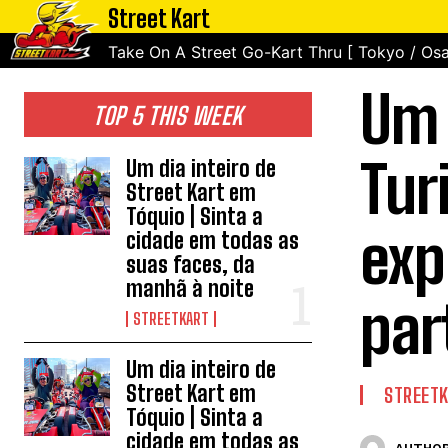
Street Kart
Take On A Street Go-Kart Thru [ Tokyo / Osa
Um 
TOP 5 THIS WEEK
Tur
Um dia inteiro de
Street Kart em
Tóquio | Sinta a
exp
cidade em todas as
suas faces, da
manhã à noite
par
STREETKART
Um dia inteiro de
Street Kart em
STREET
Tóquio | Sinta a
cidade em todas as